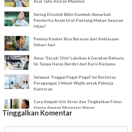
Asal Tahu Aturan Mainnya
Sering Dituduh Bikin Kambuh, Benarkah
Penderita Asam Urat Pantang Makan Sayuran
Hijau?
Pemicu Kanker Bisa Berasan dari Kebiasaan
Sehari-hari
Awas 'Encok' Dini! Lakukan 6 Gerakan Rahasia
Ini Tanpa Harus Berdiri dari Kursi Kerjamu
Selamat Tinggal Pegal-Pegal! Ini Rutinitas
Peregangan 5 Menit Wajib untuk Pekerja
Kantoran
Cara Ampuh Usir Stres dan Tingkatkan Fokus
Hanya dengan Mengatur Napas
Tinggalkan Komentar
Ingin Mood Lebih Stabil? Kenali Peran 4 Hormon
Bahagia dalam Tubuh