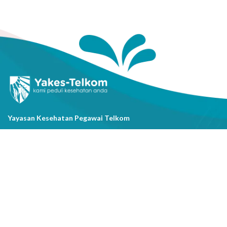
Yayasan Kesehatan Pegawai Telkom
Jl. Cisanggarung No.2, Kel. Citarum, Kec. Bandung Wetan, Kota
Bandung, Prov. Jawa Barat
(022) 20521318
info@yakestelkom.or.id
Tentang Kami
Sitemap
Galeri
Tentang Yakes