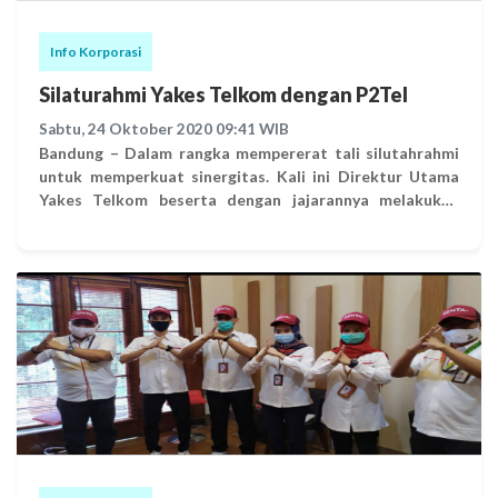
Info Korporasi
Silaturahmi Yakes Telkom dengan P2Tel
Sabtu, 24 Oktober 2020 09:41 WIB
Bandung – Dalam rangka mempererat tali silutahrahmi
untuk memperkuat sinergitas. Kali ini Direktur Utama
Yakes Telkom beserta dengan jajarannya melakukan
pertemuan dengan Persatuan Pensiunan Telkom
(P2TEL). Jumat (18/9), Silaturahmi digelar di Ruang Rapat
Direktur, Kantor Pusat Yakes Telkom. Dihadiri oleh
Ketua Umum P2Tel beserta jajaran pengurus P2Tel
lainnya. Selain untuk mempererat silaturahmi, kunjungan
P2Tel kali ini bertujuan untuk saling berbagi informasi.
Teuku Zilmahram, selaku Direktur Utama Yakes Telkom
sangat mengapresiasi dan menyampaikan rasa terima
kasih atas kunjungan dari para pengurus P2Tel. “P2Tel ini
adalah senior kami yang merupakan keluarga besar
Telkom, dan dengan tetap menjalin silaturahmi ini dapat
membantu kita untuk mensosialisasikan program baru