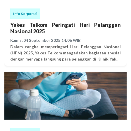
Info Korporasi
Yakes Telkom Peringati Hari Pelanggan
Nasional 2025
Kamis, 04 September 2025 14:06 WIB
Dalam rangka memperingati Hari Pelanggan Nasional
(HPN) 2025, Yakes Telkom mengadakan kegiatan spesial
dengan menyapa langsung para pelanggan di Klinik Yakes
Sentot. Kegiatan ini merupakan bentuk apresiasi
sekaligus ucapan terima kasih kepada seluruh Yakes
Family yang selama ini setia mendukung perjalanan Yakes
Telkom dalam memberikan layanan kesehatan terbaik.
Pada kesempatan ini, Direksi Yakes Telkom hadir
langsung menyambut pelanggan yang datang di Klinik
Yakes Sentot. Suasana penuh kehangatan tercipta saat
Direksi berinteraksi, menyapa, dan memberikan tanda
kasih kepada peserta yang hadir. Peringatan Hari
Pelanggan Nasional tahun ini tidak hanya dimaknai
sebagai seremoni, tetapi juga menjadi momentum