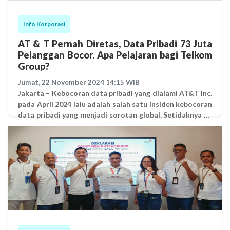
Info Korporasi
AT & T Pernah Diretas, Data Pribadi 73 Juta
Pelanggan Bocor. Apa Pelajaran bagi Telkom
Group?
Jumat, 22 November 2024 14:15 WIB
Jakarta – Kebocoran data pribadi yang dialami AT&T Inc.
pada April 2024 lalu adalah salah satu insiden kebocoran
data pribadi yang menjadi sorotan global. Setidaknya 73
juta akun pelanggan AT&T termasuk alamat, nomor
jaminan sosial, dan kode sandi telah dicuri dan dibagikan
di dark web. Satu orang telah ditangkap terkait insiden
ini sebagaimana dijelaskan oleh AT&T. AT&T juga
bekerja sama dengan Departemen Kehakiman dan Biro
Investigasi Federal untuk menyelidiki peretasan
tersebut. Insiden kebocoran data pribadi seperti yang
terjadi di AT&T, memunculkan risiko terhadap pelanggan
selaku subjek data pribadi. Dengan terungkapnya data
pribadi, membuka peluang lebih besar bagi hacker,