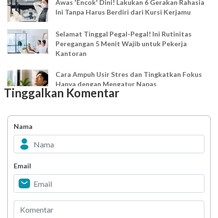
Awas 'Encok' Dini! Lakukan 6 Gerakan Rahasia
Ini Tanpa Harus Berdiri dari Kursi Kerjamu
Selamat Tinggal Pegal-Pegal! Ini Rutinitas
Peregangan 5 Menit Wajib untuk Pekerja
Kantoran
Cara Ampuh Usir Stres dan Tingkatkan Fokus
Hanya dengan Mengatur Napas
Tinggalkan Komentar
Ingin Mood Lebih Stabil? Kenali Peran 4 Hormon
Bahagia dalam Tubuh
Nama
Minuman Manis, Teman atau Ancaman?
Email
Biar Lansia Tetap Sehat dan Mandiri, Coba
Stretching 10 Menit Ini
Berani Selesaikan Challenge 6.000 Langkah?