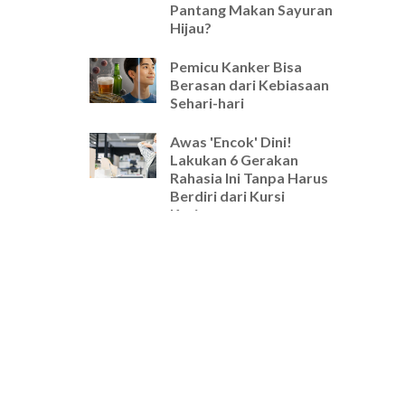
Pantang Makan Sayuran
Hijau?
Pemicu Kanker Bisa
Berasan dari Kebiasaan
Sehari-hari
Awas 'Encok' Dini!
Lakukan 6 Gerakan
Rahasia Ini Tanpa Harus
Berdiri dari Kursi
Kerjamu
Selamat Tinggal Pegal-
Pegal! Ini Rutinitas
Peregangan 5 Menit
Wajib untuk Pekerja
Kantoran
Cara Ampuh Usir Stres
dan Tingkatkan Fokus
Hanya dengan Mengatur