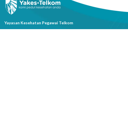
Yayasan Kesehatan Pegawai Telkom
Jl. Cisanggarung No.2, Kel. Citarum, Kec. Bandung Wetan, Kota
Bandung, Prov. Jawa Barat
(022) 20521318
info@yakestelkom.or.id
Tentang Kami
Sitemap
Galeri
Tentang Yakes
Video
Layanan
Kontak Kami
Berita
Serba-serbi Kesehatan
Youtube
Instagram
Facebook