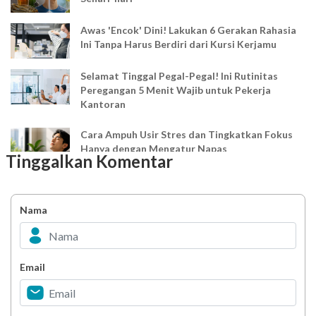
Awas 'Encok' Dini! Lakukan 6 Gerakan Rahasia
Ini Tanpa Harus Berdiri dari Kursi Kerjamu
Selamat Tinggal Pegal-Pegal! Ini Rutinitas
Peregangan 5 Menit Wajib untuk Pekerja
Kantoran
Cara Ampuh Usir Stres dan Tingkatkan Fokus
Hanya dengan Mengatur Napas
Tinggalkan Komentar
Ingin Mood Lebih Stabil? Kenali Peran 4 Hormon
Bahagia dalam Tubuh
Nama
Minuman Manis, Teman atau Ancaman?
Email
Biar Lansia Tetap Sehat dan Mandiri, Coba
Stretching 10 Menit Ini