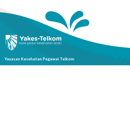
Yayasan Kesehatan Pegawai Telkom
Jl. Cisanggarung No.2, Kel. Citarum, Kec. Bandung Wetan, Kota
Bandung, Prov. Jawa Barat
(022) 20521318
info@yakestelkom.or.id
Tentang Kami
Sitemap
Galeri
Tentang Yakes
Video
Layanan