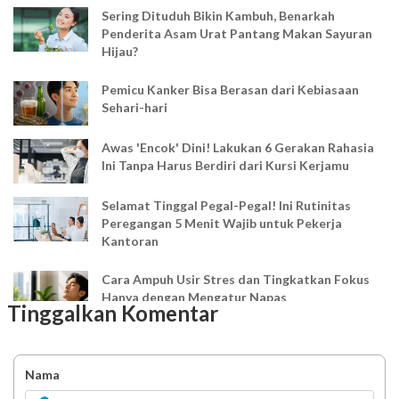
Sering Dituduh Bikin Kambuh, Benarkah
Penderita Asam Urat Pantang Makan Sayuran
Hijau?
Pemicu Kanker Bisa Berasan dari Kebiasaan
Sehari-hari
Awas 'Encok' Dini! Lakukan 6 Gerakan Rahasia
Ini Tanpa Harus Berdiri dari Kursi Kerjamu
Selamat Tinggal Pegal-Pegal! Ini Rutinitas
Peregangan 5 Menit Wajib untuk Pekerja
Kantoran
Cara Ampuh Usir Stres dan Tingkatkan Fokus
Hanya dengan Mengatur Napas
Tinggalkan Komentar
Ingin Mood Lebih Stabil? Kenali Peran 4 Hormon
Bahagia dalam Tubuh
Nama
Minuman Manis, Teman atau Ancaman?