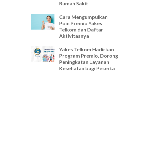
Rumah Sakit
Cara Mengumpulkan
Poin Premio Yakes
Telkom dan Daftar
Aktivitasnya
Yakes Telkom Hadirkan
Program Premio, Dorong
Peningkatan Layanan
Kesehatan bagi Peserta
Pernah kepikiran kalau
jaga kesehatan juga bisa
dapat hadiah?
Kalau sakit saat libur
Lebaran, harus ke mana?
Mudik Lebaran? Pastikan
kamu sudah tahu
penyesuaian layanan