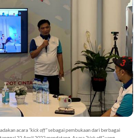
gadakan acara
“kick off”
sebagai pembukaan dari berbagai
tanggal 22 April 2022 mendatang. Acara
“kick off”
yang