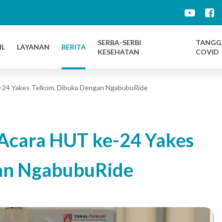
d
SERBA-SERBI
TANGG
IL
LAYANAN
BERITA
KESEHATAN
COVID
e-24 Yakes Telkom, Dibuka Dengan NgabubuRide
 Acara HUT ke-24 Yakes
an NgabubuRide