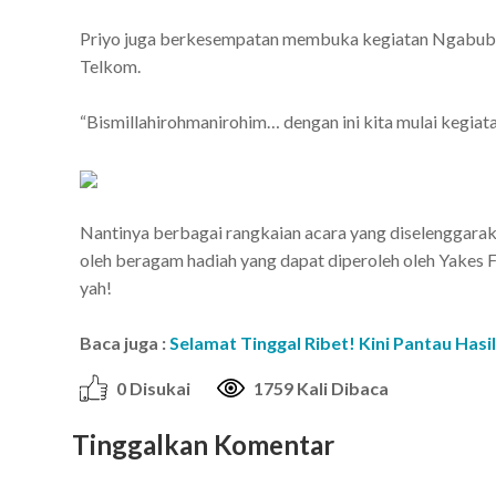
Priyo juga berkesempatan membuka kegiatan NgabubuR
Telkom.
“Bismillahirohmanirohim… dengan ini kita mulai kegiatan
Nantinya berbagai rangkaian acara yang diselenggar
oleh beragam hadiah yang dapat diperoleh oleh Yakes F
yah!
Baca juga :
Selamat Tinggal Ribet! Kini Pantau Has
0 Disukai
1759 Kali Dibaca
Tinggalkan Komentar