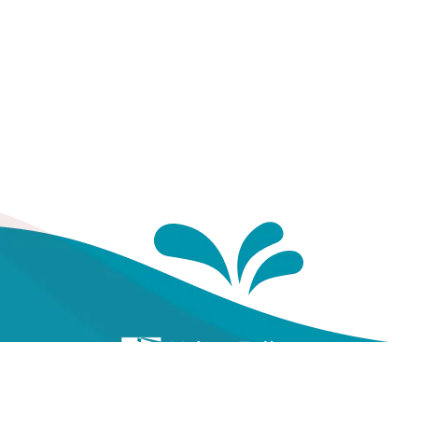
Te
Yayasan Kesehatan Pegawai