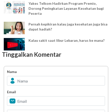
Yakes Telkom Hadirkan Program Premio,
Dorong Peningkatan Layanan Kesehatan bagi
Peserta
Pernah kepikiran kalau jaga kesehatan juga bisa
dapat hadiah?
Kalau sakit saat libur Lebaran, harus ke mana?
Tinggalkan Komentar
Mudik Lebaran? Pastikan kamu sudah tahu
penyesuaian layanan kesehatan ini
Nama
Jangan Sampai Terlupa! Cek Obat Rutin
Sebelum Libur Idul Fitri
YAKES UPDATE : Penyesuaian Waktu Pelayanan
Email
Klinik TPKK Yakes Telkom saat Ramadan
Melihat Pelanggaran atau Kecurangan
Penyuapan?? Segera Laporkan!