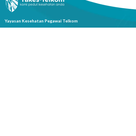
Yayasan Kesehatan Pegawai Telkom
Jl. Cisanggarung No.2, Kel. Citarum, Kec. Bandung Wetan, Kota
Bandung, Prov. Jawa Barat
(022) 20521318
info@yakestelkom.or.id
Tentang Kami
Sitemap
Galeri
Tentang Yakes
Video
Layanan
Kontak Kami
Berita
Serba-serbi Kesehatan
Youtube
Instagram
Facebook
Copyright @2026 Yayasan Kesehatan Pegawai Telkom