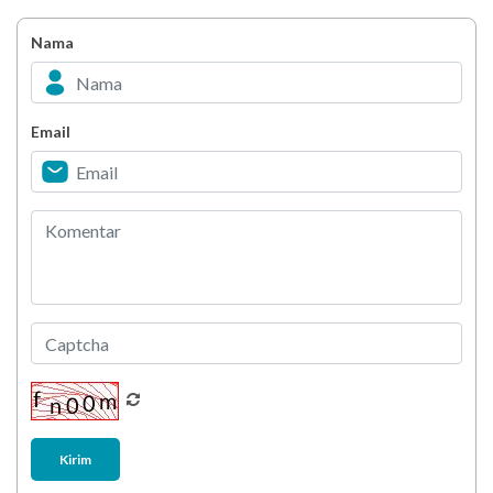
Nama
Jangan Sampai Terlupa! Cek Obat Rutin
Sebelum Libur Idul Fitri
YAKES UPDATE : Penyesuaian Waktu Pelayanan
Email
Klinik TPKK Yakes Telkom saat Ramadan
Melihat Pelanggaran atau Kecurangan
Penyuapan?? Segera Laporkan!
Kirim