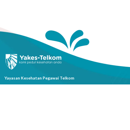
Yayasan Kesehatan Pegawai Telkom
Jl. Cisanggarung No.2, Kel. Citarum, Kec. Bandung Wetan, Kota
Bandung, Prov. Jawa Barat
(022) 20521318
info@yakestelkom.or.id
Tentang Kami
Sitemap