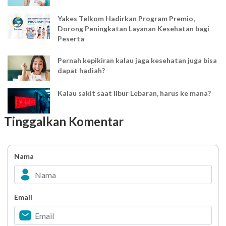
Yakes Telkom Hadirkan Program Premio,
Dorong Peningkatan Layanan Kesehatan bagi
Peserta
Pernah kepikiran kalau jaga kesehatan juga bisa
dapat hadiah?
Kalau sakit saat libur Lebaran, harus ke mana?
Tinggalkan Komentar
Mudik Lebaran? Pastikan kamu sudah tahu
penyesuaian layanan kesehatan ini
Nama
Jangan Sampai Terlupa! Cek Obat Rutin
Sebelum Libur Idul Fitri
YAKES UPDATE : Penyesuaian Waktu Pelayanan
Email
Klinik TPKK Yakes Telkom saat Ramadan
Melihat Pelanggaran atau Kecurangan