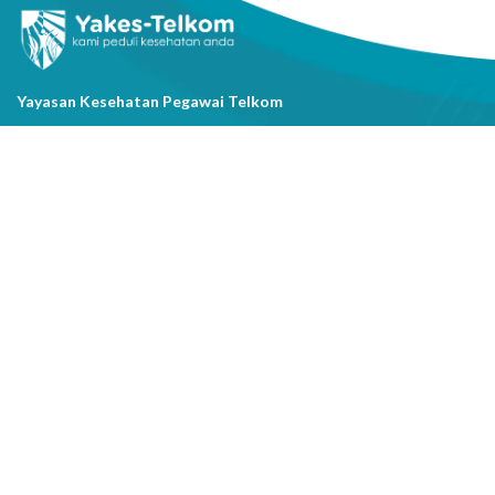
Yayasan Kesehatan Pegawai Telkom
Jl. Cisanggarung No.2, Kel. Citarum, Kec. Bandung Wetan, Kota
Bandung, Prov. Jawa Barat
(022) 20521318
info@yakestelkom.or.id
Tentang Kami
Sitemap
Galeri
Tentang Yakes
Video
Layanan
Kontak Kami
Berita
Serba-serbi Kesehatan
Youtube
Instagram
Facebook