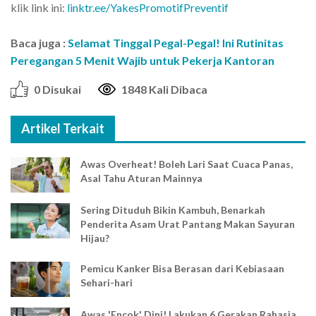
klik link ini:
linktr.ee/YakesPromotifPreventif
Baca juga :
Selamat Tinggal Pegal-Pegal! Ini Rutinitas
Peregangan 5 Menit Wajib untuk Pekerja Kantoran
0 Disukai
1848 Kali Dibaca
Artikel Terkait
Awas Overheat! Boleh Lari Saat Cuaca Panas,
Asal Tahu Aturan Mainnya
Sering Dituduh Bikin Kambuh, Benarkah
Penderita Asam Urat Pantang Makan Sayuran
Hijau?
Pemicu Kanker Bisa Berasan dari Kebiasaan
Sehari-hari
Awas 'Encok' Dini! Lakukan 6 Gerakan Rahasia