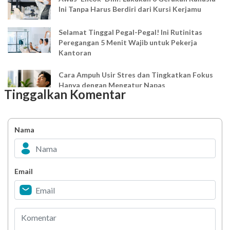
Ini Tanpa Harus Berdiri dari Kursi Kerjamu
Selamat Tinggal Pegal-Pegal! Ini Rutinitas
Peregangan 5 Menit Wajib untuk Pekerja
Kantoran
Cara Ampuh Usir Stres dan Tingkatkan Fokus
Hanya dengan Mengatur Napas
Tinggalkan Komentar
Ingin Mood Lebih Stabil? Kenali Peran 4 Hormon
Bahagia dalam Tubuh
Nama
Minuman Manis, Teman atau Ancaman?
Email
Biar Lansia Tetap Sehat dan Mandiri, Coba
Stretching 10 Menit Ini
Berani Selesaikan Challenge 6.000 Langkah?