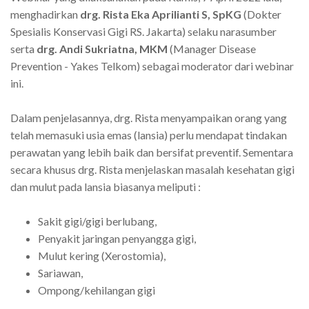
menghadirkan
drg. Rista Eka Aprilianti S, SpKG
(Dokter
Spesialis Konservasi Gigi RS. Jakarta) selaku narasumber
serta
drg. Andi Sukriatna, MKM
(Manager Disease
Prevention - Yakes Telkom) sebagai moderator dari webinar
ini.
Dalam penjelasannya, drg. Rista menyampaikan orang yang
telah memasuki usia emas (lansia) perlu mendapat tindakan
perawatan yang lebih baik dan bersifat preventif. Sementara
secara khusus drg. Rista menjelaskan masalah kesehatan gigi
dan mulut pada lansia biasanya meliputi :
Sakit gigi/gigi berlubang,
Penyakit jaringan penyangga gigi,
Mulut kering (Xerostomia),
Sariawan,
Ompong/kehilangan gigi