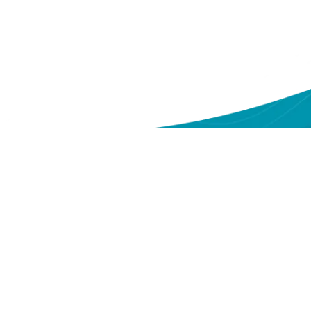
ntang Kami
Sitemap
eri
Tentang Yakes
deo
Layanan
ntak Kami
Berita
Serba-serbi Kesehatan