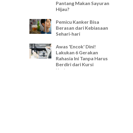
Pantang Makan Sayuran
Hijau?
Pemicu Kanker Bisa
Berasan dari Kebiasaan
Sehari-hari
Awas 'Encok' Dini!
Lakukan 6 Gerakan
Rahasia Ini Tanpa Harus
Berdiri dari Kursi
Kerjamu
Selamat Tinggal Pegal-
Pegal! Ini Rutinitas
Peregangan 5 Menit
Wajib untuk Pekerja
Kantoran
Cara Ampuh Usir Stres
dan Tingkatkan Fokus
Hanya dengan Mengatur