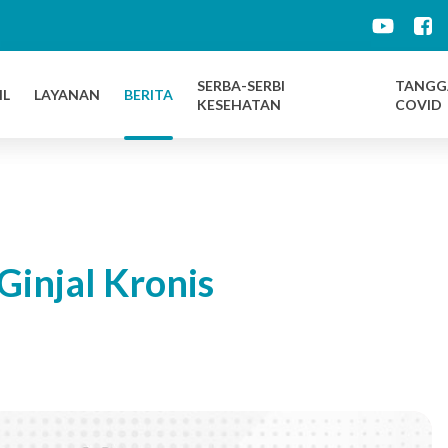
d
SERBA-SERBI
TANGG
IL
LAYANAN
BERITA
KESEHATAN
COVID
injal Kronis