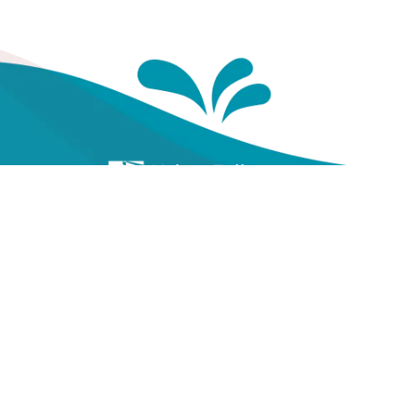
Te
Yayasan Kesehatan Pegawai
Telkom
Gal
Vi
Jl. Cisanggarung No.2, Kel.
Citarum, Kec. Bandung Wetan,
Ko
Kota Bandung, Prov. Jawa
Barat
(022) 20521318