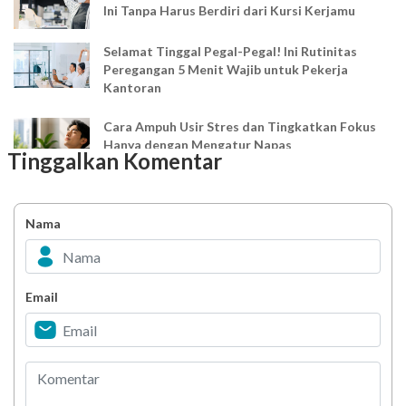
Ini Tanpa Harus Berdiri dari Kursi Kerjamu
Selamat Tinggal Pegal-Pegal! Ini Rutinitas
Peregangan 5 Menit Wajib untuk Pekerja
Kantoran
Cara Ampuh Usir Stres dan Tingkatkan Fokus
Hanya dengan Mengatur Napas
Tinggalkan Komentar
Ingin Mood Lebih Stabil? Kenali Peran 4 Hormon
Bahagia dalam Tubuh
Nama
Minuman Manis, Teman atau Ancaman?
Email
Biar Lansia Tetap Sehat dan Mandiri, Coba
Stretching 10 Menit Ini
Berani Selesaikan Challenge 6.000 Langkah?