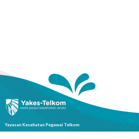
Yayasan Kesehatan Pegawai Telkom
Jl. Cisanggarung No.2, Kel. Citarum, Kec. Bandung Wetan, Kota