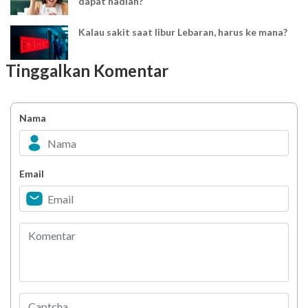
dapat hadiah?
Kalau sakit saat libur Lebaran, harus ke mana?
Tinggalkan Komentar
Mudik Lebaran? Pastikan kamu sudah tahu
penyesuaian layanan kesehatan ini
Nama
Jangan Sampai Terlupa! Cek Obat Rutin
Sebelum Libur Idul Fitri
YAKES UPDATE : Penyesuaian Waktu Pelayanan
Email
Klinik TPKK Yakes Telkom saat Ramadan
Melihat Pelanggaran atau Kecurangan
Penyuapan?? Segera Laporkan!