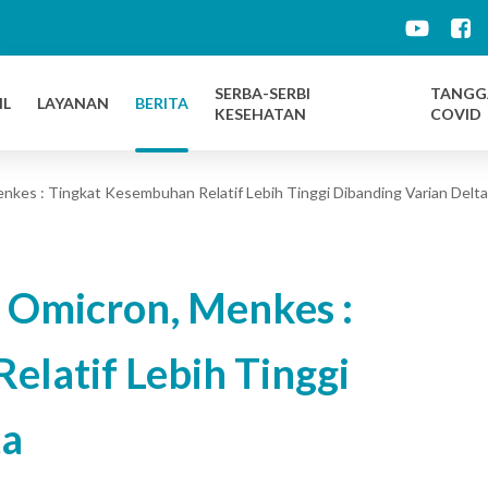
d
SERBA-SERBI
TANGG
IL
LAYANAN
BERITA
KESEHATAN
COVID
kes : Tingkat Kesembuhan Relatif Lebih Tinggi Dibanding Varian Delta
 Omicron, Menkes :
latif Lebih Tinggi
ta