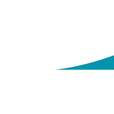
ntang Kami
Sitemap
eri
Tentang Yakes
deo
Layanan