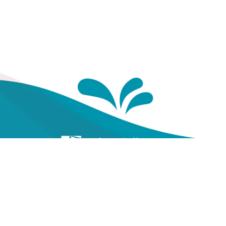
Te
Yayasan Kesehatan Pegawai
Telkom
Gal
Vi
Jl. Cisanggarung No.2, Kel.