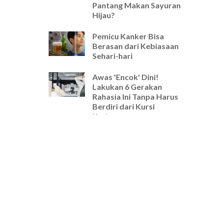
Pantang Makan Sayuran
Hijau?
Pemicu Kanker Bisa
Berasan dari Kebiasaan
Sehari-hari
Awas 'Encok' Dini!
Lakukan 6 Gerakan
Rahasia Ini Tanpa Harus
Berdiri dari Kursi
Kerjamu
Selamat Tinggal Pegal-
Pegal! Ini Rutinitas
Peregangan 5 Menit
Wajib untuk Pekerja
Kantoran
Cara Ampuh Usir Stres
dan Tingkatkan Fokus
Hanya dengan Mengatur