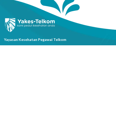
Yayasan Kesehatan Pegawai Telkom
Jl. Cisanggarung No.2, Kel. Citarum, Kec. Bandung Wetan, Kota
Bandung, Prov. Jawa Barat
(022) 20521318
info@yakestelkom.or.id
Tentang Kami
Sitemap
Galeri
Tentang Yakes
Video
Layanan
Kontak Kami
Berita
Serba-serbi Kesehatan