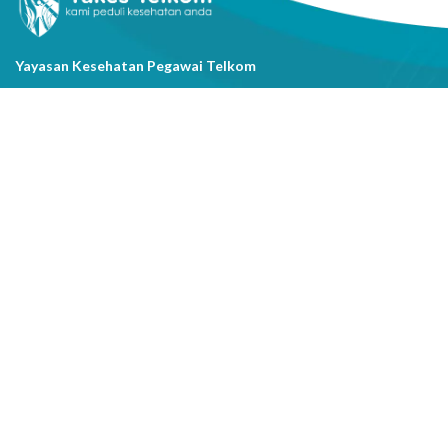
Yayasan Kesehatan Pegawai Telkom
Jl. Cisanggarung No.2, Kel. Citarum, Kec. Bandung Wetan, Kota
Bandung, Prov. Jawa Barat
(022) 20521318
info@yakestelkom.or.id
Tentang Kami
Sitemap
Galeri
Tentang Yakes
Video
Layanan
Kontak Kami
Berita
Serba-serbi Kesehatan
Youtube
Instagram
Facebook
Copyright @2026 Yayasan Kesehatan Pegawai Telkom