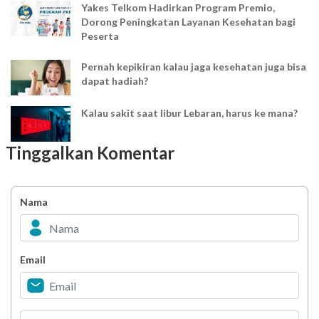
Yakes Telkom Hadirkan Program Premio,
Dorong Peningkatan Layanan Kesehatan bagi
Peserta
Pernah kepikiran kalau jaga kesehatan juga bisa
dapat hadiah?
Kalau sakit saat libur Lebaran, harus ke mana?
Tinggalkan Komentar
Mudik Lebaran? Pastikan kamu sudah tahu
penyesuaian layanan kesehatan ini
Nama
Jangan Sampai Terlupa! Cek Obat Rutin
Sebelum Libur Idul Fitri
YAKES UPDATE : Penyesuaian Waktu Pelayanan
Email
Klinik TPKK Yakes Telkom saat Ramadan
Melihat Pelanggaran atau Kecurangan
Penyuapan?? Segera Laporkan!