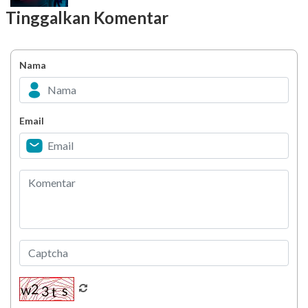
Tinggalkan Komentar
Mudik Lebaran? Pastikan kamu sudah tahu
penyesuaian layanan kesehatan ini
Nama
Jangan Sampai Terlupa! Cek Obat Rutin
Sebelum Libur Idul Fitri
YAKES UPDATE : Penyesuaian Waktu Pelayanan
Email
Klinik TPKK Yakes Telkom saat Ramadan
Melihat Pelanggaran atau Kecurangan
Penyuapan?? Segera Laporkan!