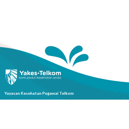
Yayasan Kesehatan Pegawai Telkom
Jl. Cisanggarung No.2, Kel. Citarum, Kec. Bandung Wetan, Kota
Bandung, Prov. Jawa Barat
(022) 20521318