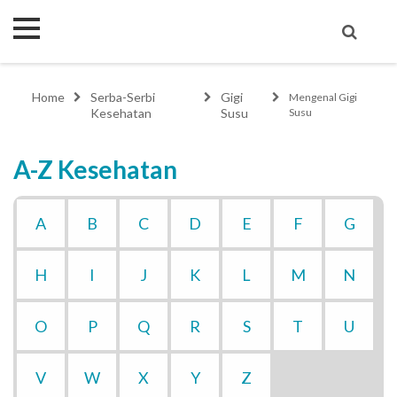
Home
Serba-Serbi
Gigi
Mengenal Gigi
Kesehatan
Susu
Susu
A-Z Kesehatan
A
B
C
D
E
F
G
H
I
J
K
L
M
N
O
P
Q
R
S
T
U
V
W
X
Y
Z