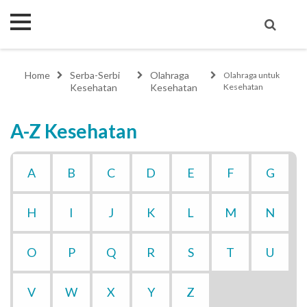
Home
Serba-Serbi
Olahraga
Olahraga untuk
Kesehatan
Kesehatan
Kesehatan
A-Z Kesehatan
A
B
C
D
E
F
G
H
I
J
K
L
M
N
O
P
Q
R
S
T
U
V
W
X
Y
Z