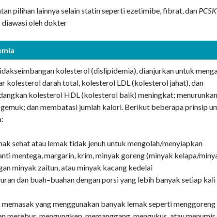
n pilihan lainnya selain statin seperti ezetimibe, fibrat, dan
PCSK
 diawasi oleh dokter
emia
idakseimbangan kolesterol (dislipidemia), dianjurkan untuk meng
 kolesterol darah total, kolesterol LDL (kolesterol jahat), dan
edangkan kolesterol HDL (kolesterol baik) meningkat; menurunka
lu gemuk; dan membatasi jumlah kalori. Berikut beberapa prinsip 
a:
k sehat atau lemak tidak jenuh untuk mengolah/menyiapkan
ti mentega, margarin, krim, minyak goreng (minyak kelapa/miny
gan minyak zaitun, atau minyak kacang kedelai
ran dan buah–buahan dengan porsi yang lebih banyak setiap kali
k memasak yang menggunakan banyak lemak seperti menggoreng 
gan merebus, mengungkep, memanggang, mengukus, atau menumis