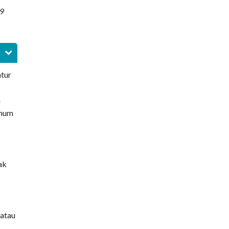
9
atur
n
umum
ak
atau