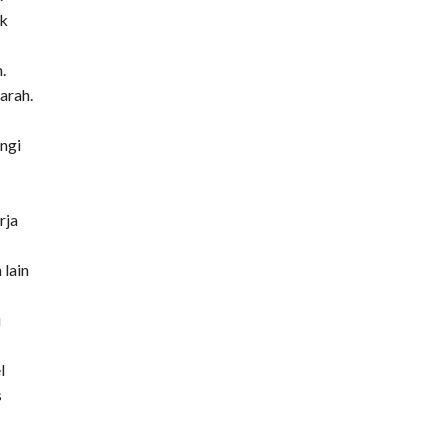
ik
o
.
arah.
angi
rja
 lain
i
l
s