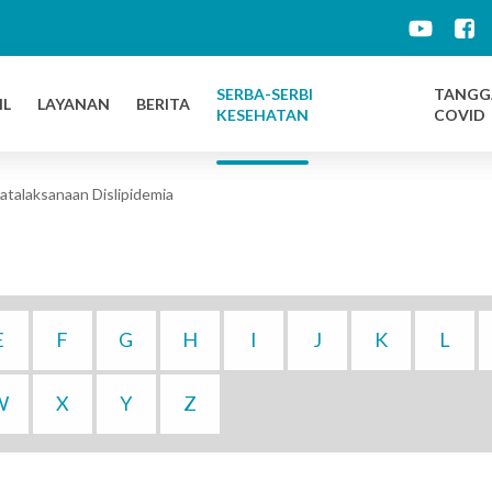
d
SERBA-SERBI
TANGG
IL
LAYANAN
BERITA
KESEHATAN
COVID
atalaksanaan Dislipidemia
E
F
G
H
I
J
K
L
W
X
Y
Z