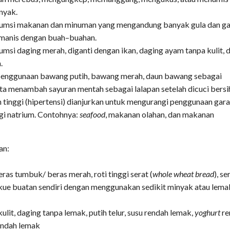
nyak.
umsi makanan dan minuman yang mengandung banyak gula dan g
manis dengan buah–buahan.
si daging merah, diganti dengan ikan, daging ayam tanpa kulit, 
.
nggunaan bawang putih, bawang merah, daun bawang sebagai
a menambah sayuran mentah sebagai lalapan setelah dicuci bersi
ah tinggi (hipertensi) dianjurkan untuk mengurangi penggunaan gar
gi natrium. Contohnya:
seafood
, makanan olahan, dan makanan
an:
ras tumbuk/ beras merah, roti tinggi serat (
whole wheat bread
), se
 kue buatan sendiri dengan menggunakan sedikit minyak atau lema
ulit, daging tanpa lemak, putih telur, susu rendah lemak,
yoghurt
re
endah lemak