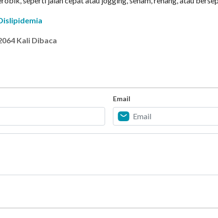
robik, seperti jalan cepat atau jogging, senam, renang, atau berse
islipidemia
2064 Kali Dibaca
Email