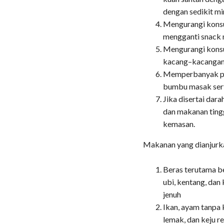
dengan sedikit mi
Mengurangi kons
mengganti snack 
Mengurangi konsum
kacang–kacangan
Memperbanyak pe
bumbu masak sert
Jika disertai dar
dan makanan ting
kemasan.
Makanan yang dianjurk
Beras terutama be
ubi, kentang, dan
jenuh
Ikan, ayam tanpa k
lemak, dan keju r