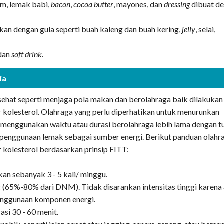
rim, lemak babi,
bacon
,
cocoa butter
, mayones, dan
dressing
dibuat d
an dengan gula seperti buah kaleng dan buah kering,
jelly
, selai,
.
 dan
soft drink.
ia
ehat seperti menjaga pola makan dan berolahraga baik dilakukan
 kolesterol. Olahraga yang perlu diperhatikan untuk menurunkan
n menggunakan waktu atau durasi berolahraga lebih lama dengan t
penggunaan lemak sebagai sumber energi. Berikut panduan olahr
 kolesterol berdasarkan prinsip FITT:
kan sebanyak 3 - 5 kali/ minggu.
g (65%-80% dari DNM). Tidak disarankan intensitas tinggi karena
nggunaan komponen energi.
si 30 - 60 menit.