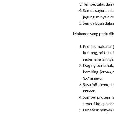
Tempe, tahu, dan
Semua sayuran dal
jagung, minyak ke
Semua buah dala
Makanan yang perlu dih
Produk makanan j
kentang, mi telur
sederhana lainnya
Daging berlemak, 
kambing, jeroan, o
3x/minggu.
Susu
full cream
, s
krimer.
Sumber protein n
seperti kelapa da
Dibatasi: minyak 