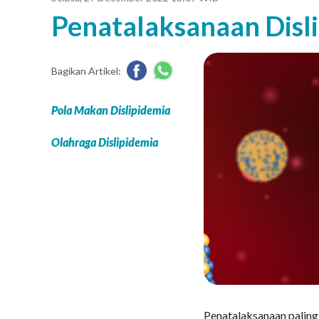
Penatalaksanaan Disl
Bagikan Artikel:
Pola Makan Dislipidemia
Olahraga Dislipidemia
Penatalaksanaan paling 