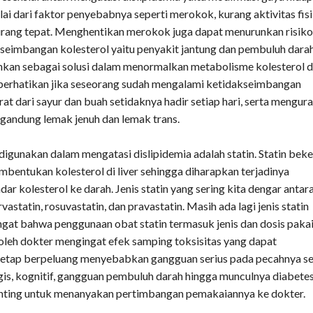
lai dari faktor penyebabnya seperti merokok, kurang aktivitas fis
urang tepat. Menghentikan merokok juga dapat menurunkan risik
kseimbangan kolesterol yaitu penyakit jantung dan pembuluh darah
nkan sebagai solusi dalam menormalkan metabolisme kolesterol d
diperhatikan jika seseorang sudah mengalami ketidakseimbangan
rat dari sayur dan buah setidaknya hadir setiap hari, serta mengur
andung lemak jenuh dan lemak trans.
digunakan dalam mengatasi dislipidemia adalah statin. Statin beke
entukan kolesterol di liver sehingga diharapkan terjadinya
r kolesterol ke darah. Jenis statin yang sering kita dengar antara
rvastatin, rosuvastatin, dan pravastatin. Masih ada lagi jenis statin
ingat bahwa penggunaan obat statin termasuk jenis dan dosis paka
 oleh dokter mengingat efek samping toksisitas yang dapat
 tetap berpeluang menyebabkan gangguan serius pada pecahnya se
gis, kognitif, gangguan pembuluh darah hingga munculnya diabete
enting untuk menanyakan pertimbangan pemakaiannya ke dokter.