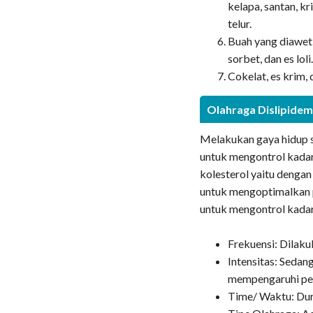
kelapa, santan, k
telur.
Buah yang diawetk
sorbet, dan es loli
Cokelat, es krim,
Olahraga Dislipidem
Melakukan gaya hidup s
untuk mengontrol kadar
kolesterol yaitu denga
untuk mengoptimalkan 
untuk mengontrol kadar
Frekuensi: Dilaku
Intensitas: Sedan
mempengaruhi pe
Time/ Waktu: Dura