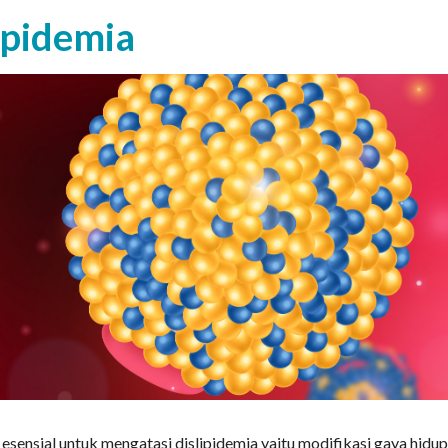
ipidemia
esensial untuk mengatasi dislipidemia yaitu modifikasi gaya hidup