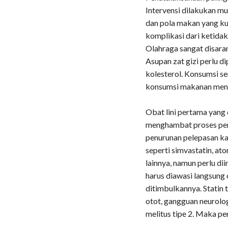
Intervensi dilakukan mu
dan pola makan yang k
komplikasi dari ketida
Olahraga sangat disara
Asupan zat gizi perlu 
kolesterol. Konsumsi se
konsumsi makanan meng
Obat lini pertama yang 
menghambat proses pemb
penurunan pelepasan kada
seperti simvastatin, ato
lainnya, namun perlu di
harus diawasi langsung
ditimbulkannya. Statin
otot, gangguan neurolo
melitus tipe 2. Maka p