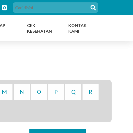
AP
CEK
KONTAK
KESEHATAN
KAMI
M
N
O
P
Q
R