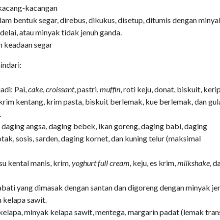
 kacang-kacangan
am bentuk segar, direbus, dikukus, disetup, ditumis dengan minya
delai, atau minyak tidak jenuh ganda.
m keadaan segar
indari:
adi: Pai,
cake
,
croissant
, pastri,
muffin
, roti keju, donat, biskuit, keri
, krim kentang, krim pasta, biskuit berlemak, kue berlemak, dan gul
.
daging angsa, daging bebek, ikan goreng, daging babi, daging
tak, sosis, sarden, daging kornet, dan kuning telur (maksimal
usu kental manis, krim,
yoghurt
full cream
, keju, es krim,
milkshake
, d
abati yang dimasak dengan santan dan digoreng dengan minyak je
n kelapa sawit.
kelapa, minyak kelapa sawit, mentega, margarin padat (lemak trans