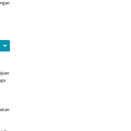
engan
ujuan
aga
 akan