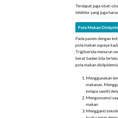
Terdapat juga obat-obata
inhibitor
yang juga harus
Pola Makan Dislipid
Pada pasien dengan ket
pola makan supaya kadar
Trigliserida menurun s
berat badan bila terla
pola makan dislipidemi
Menggunakan lema
makanan. Menggan
kelapa sawit) den
Mengonsumsi sayu
makan
Mengganti tekni
kuah santan den