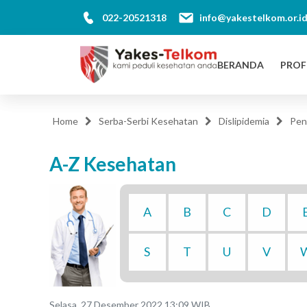
022-20521318
info@yakestelkom.or.i
BERANDA
PROF
Home
Serba-Serbi Kesehatan
Dislipidemia
Pen
A-Z Kesehatan
A
B
C
D
S
T
U
V
Selasa, 27 Desember 2022 13:09 WIB