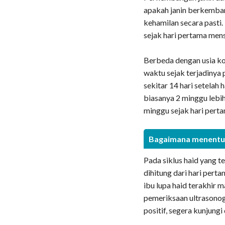
apakah janin berkemban
kehamilan secara pasti.
sejak hari pertama mens
Berbeda dengan usia ko
waktu sejak terjadinya
sekitar 14 hari setelah 
biasanya 2 minggu lebih
minggu sejak hari perta
Bagaimana menentu
Pada siklus haid yang t
dihitung dari hari pert
ibu lupa haid terakhir 
pemeriksaan ultrasonogr
positif, segera kunjung