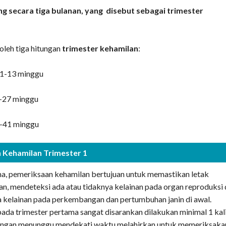
ng secara tiga bulanan, yang disebut sebagai trimester
oleh tiga hitungan
trimester kehamilan
:
 1-13 minggu
4-27 minggu
8-41 minggu
 Kehamilan Trimester 1
a, pemeriksaan kehamilan bertujuan untuk memastikan letak
an, mendeteksi ada atau tidaknya kelainan pada organ reproduksi
 kelainan pada perkembangan dan pertumbuhan janin di awal.
ada trimester pertama sangat disarankan dilakukan minimal 1 kali
jangan menunggu mendekati waktu melahirkan untuk memeriksaka