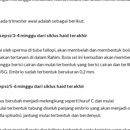
ada trimester awal adalah sebagai berikut;
sepsi/3-4 minggu dari siklus haid terakhir
i oleh sperma di tuba fallopi, akan membelah dan membentuk bol
 akan tertanam di dalam Rahim. Bola sel ini kemudian akan memb
ngga berisi cairan dan mulai terbentuk yang berisi cairan dan terli
USG. Embrio sudah terbentuk berukuran 0.2 mm.
psi/5-6 minggu dari siklus haid terakhir
rus berubah menjadi melengkung seperti huruf C dan mulai
ai terbentuk tabung diseluh panjang embrio yang akan menjadi 
la spinalis), jantung mulai terbentuk dan berdenyut.
 akan menjadi mata dan telinga terbentuk serta tonjolan yang aka