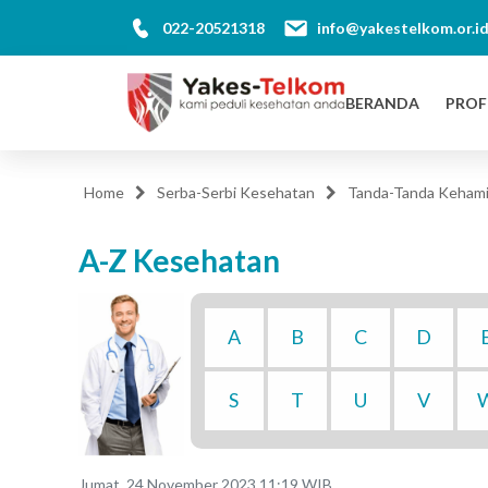
022-20521318
info@yakestelkom.or.i
BERANDA
PROF
Home
Serba-Serbi Kesehatan
Tanda-Tanda Kehami
A-Z Kesehatan
A
B
C
D
S
T
U
V
Jumat, 24 November 2023 11:19 WIB