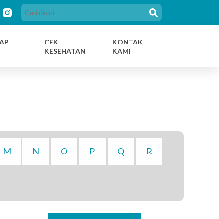
AP
CEK
KONTAK
KESEHATAN
KAMI
M
N
O
P
Q
R