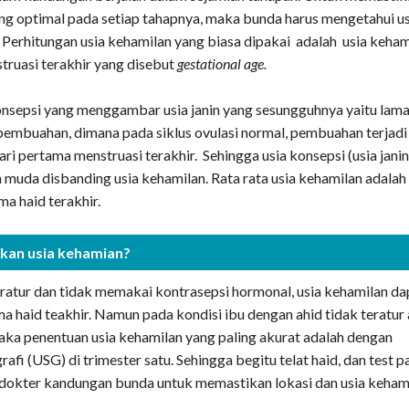
g optimal pada setiap tahapnya, maka bunda harus mengetahui us
 Perhitungan usia kehamilan yang biasa dipakai adalah usia keham
truasi terakhir yang disebut
gestational age.
nsepsi yang menggambar usia janin yang sesungguhnya yaitu lam
 pembuahan, dimana pada siklus ovulasi normal, pembuahan terjadi
hari pertama menstruasi terakhir. Sehingga usia konsepsi (usia janin
 muda disbanding usia kehamilan. Rata rata usia kehamilan adalah
ma haid terakhir.
kan usia kehamian?
eratur dan tidak memakai kontrasepsi hormonal, usia kehamilan da
ama haid teakhir. Namun pada kondisi ibu dengan ahid tidak teratur
maka penentuan usia kehamilan yang paling akurat adalah dengan
afi (USG) di trimester satu. Sehingga begitu telat haid, dan test 
i dokter kandungan bunda untuk memastikan lokasi dan usia keham