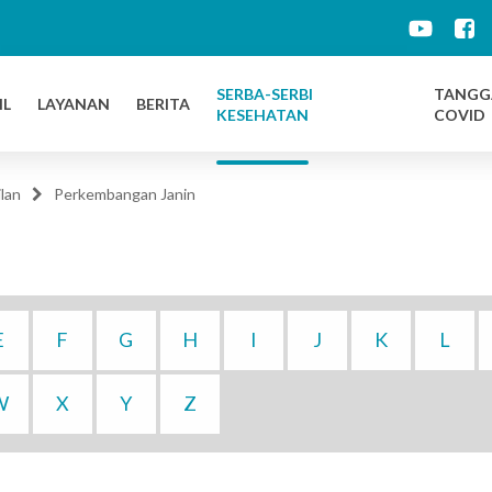
d
SERBA-SERBI
TANGG
IL
LAYANAN
BERITA
KESEHATAN
COVID
lan
Perkembangan Janin
E
F
G
H
I
J
K
L
W
X
Y
Z