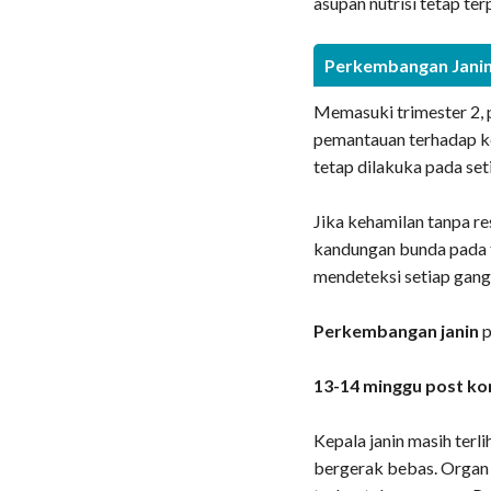
asupan nutrisi tetap ter
Perkembangan Janin
Memasuki trimester 2, 
pemantauan terhadap ke
tetap dilakuka pada se
Jika kehamilan tanpa r
kandungan bunda pada t
mendeteksi setiap gangg
Perkembangan janin
p
13-14 minggu post kon
Kepala janin masih terl
bergerak bebas. Organ 