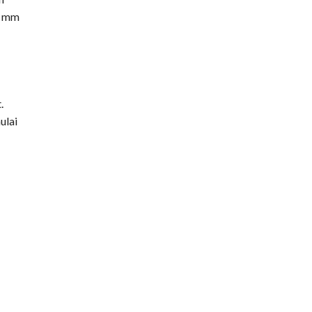
6 mm
.
ulai
i