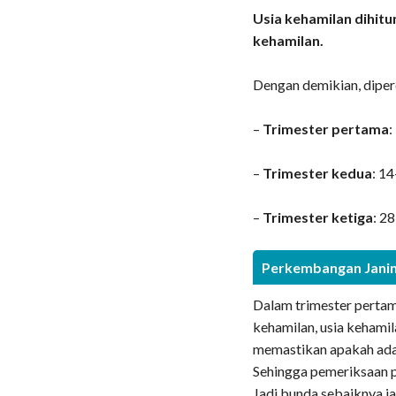
Usia kehamilan dihitu
kehamilan.
Dengan demikian, diper
–
Trimester pertama
:
–
Trimester kedua
: 1
–
Trimester ketiga
: 2
Perkembangan Janin
Dalam trimester pertam
kehamilan, usia kehamil
memastikan apakah ada
Sehingga pemeriksaan p
Jadi bunda sebaiknya 