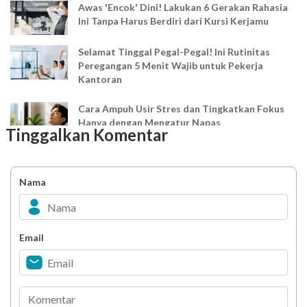
Awas 'Encok' Dini! Lakukan 6 Gerakan Rahasia
Ini Tanpa Harus Berdiri dari Kursi Kerjamu
Selamat Tinggal Pegal-Pegal! Ini Rutinitas
Peregangan 5 Menit Wajib untuk Pekerja
Kantoran
Cara Ampuh Usir Stres dan Tingkatkan Fokus
Hanya dengan Mengatur Napas
Tinggalkan Komentar
Ingin Mood Lebih Stabil? Kenali Peran 4 Hormon
Bahagia dalam Tubuh
Nama
Minuman Manis, Teman atau Ancaman?
Email
Biar Lansia Tetap Sehat dan Mandiri, Coba
Stretching 10 Menit Ini
Berani Selesaikan Challenge 6.000 Langkah?