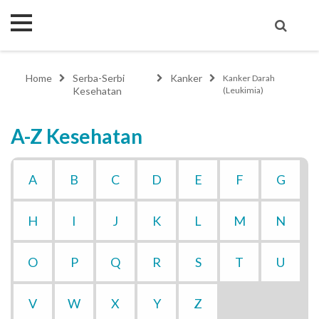
Home
Serba-Serbi
Kanker
Kanker Darah
Kesehatan
(Leukimia)
A-Z Kesehatan
A
B
C
D
E
F
G
H
I
J
K
L
M
N
O
P
Q
R
S
T
U
V
W
X
Y
Z