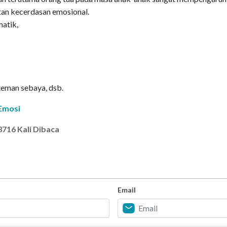
an kecerdasan emosional.
matik,
teman sebaya, dsb.
Emosi
3716 Kali Dibaca
Email