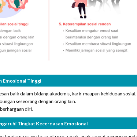
n Emosional Tinggi
san baik dalam bidang akademis, karir, maupun kehidupan sosial
ungan seseorang dengan orang lain.
erhargaan diri.
garuhi Tingkat Kecerdasan Emosional
an terutama orang tua pada masa anak-anak sangat mempengaruh