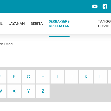
d
SERBA-SERBI
TANGG
IL
LAYANAN
BERITA
KESEHATAN
COVID
an Emosi
E
F
G
H
I
J
K
L
W
X
Y
Z