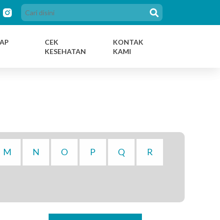
AP
CEK
KONTAK
KESEHATAN
KAMI
M
N
O
P
Q
R