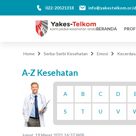
022-20521318
info@yakestelkom.or.i
BERANDA
PROF
Home
Serba-Serbi Kesehatan
Emosi
Kecerdas
A-Z Kesehatan
A
B
C
D
S
T
U
V
Jumat, 19 Maret 2021 16:37 WIB