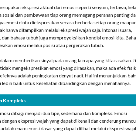
erupakan ekspresi aktual dari emosi seperti senyum, tertawa, hel
a sosial dan pembawaan tiap orang memegang peranan penting d
ya emosi cinta diekspresikan secara berbeda setiap orang maupu
ak hanya ditampilkan melalui ekspresi wajah saja. Intonasi suara,
, dan bahasa tubuh juga memproyeksikan kondisi emosi kita. Bah
ikan emosi melalui posisi atau pergerakan tubuh.
dalam memberikan sinyal pada orang lain apa yang kita rasakan. J
 tidak mengekspresikan emosi yang dirasakan, maka ada efek fisi
u efeknya adalah peningkatan denyut nadi. Hal ini menunjukkan ba
 lebih baik untuk kesehatan dibandingkan dengan menahannya.
an Kompleks
emosi dibagi menjadi dua tipe, sederhana dan kompleks. Emosi
n dengan ekspresi wajah yang dapat dikenali dan cenderung muncu
 adalah enam emosi dasar yang dapat dilihat melalui ekspresi waja