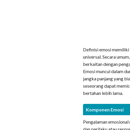
Definisi emosi memiliki
universal. Secara umum
berkaitan dengan pengal
Emosi muncul dalam dur
jangka panjang yang bi
seseorang dapat memic
bertahan lebih lama.
Komponen Emosi
Pengalaman emosional me
dan perilaku atau respon