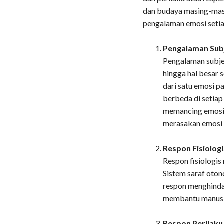
dan budaya masing-masi
pengalaman emosi setia
Pengalaman Subj
Pengalaman subjek
hingga hal besar 
dari satu emosi 
berbeda di setiap
memancing emosi 
merasakan emosi 
Respon Fisiologi
Respon fisiologis
Sistem saraf oto
respon menghinda
membantu manusia
Respon Perilaku