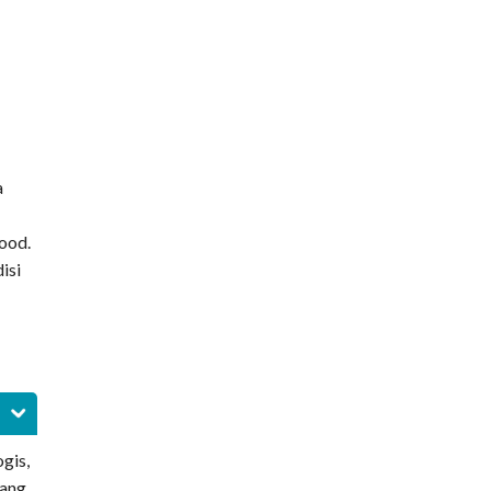
a
mood.
isi
gis,
kang,