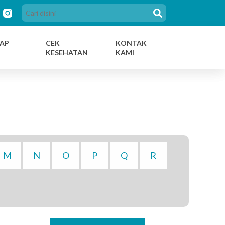
AP
CEK
KONTAK
KESEHATAN
KAMI
M
N
O
P
Q
R