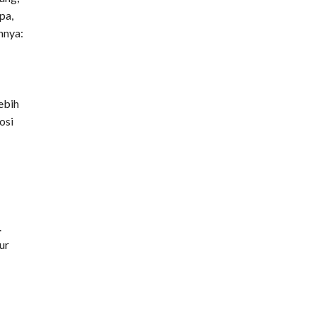
pa,
nnya:
ebih
osi
.
ur