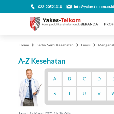
022-20521318
info@yakestelkom.or.i
BERANDA
PROF
Home
Serba-Serbi Kesehatan
Emosi
Mengenal
A-Z Kesehatan
A
B
C
D
S
T
U
V
Jumat, 19 Maret 2021 16:34 WIB