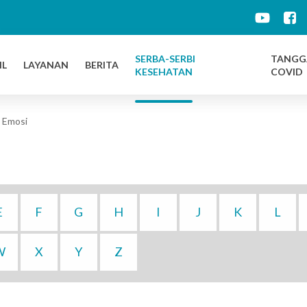
d
SERBA-SERBI
TANGG
IL
LAYANAN
BERITA
KESEHATAN
COVID
 Emosi
E
F
G
H
I
J
K
L
W
X
Y
Z