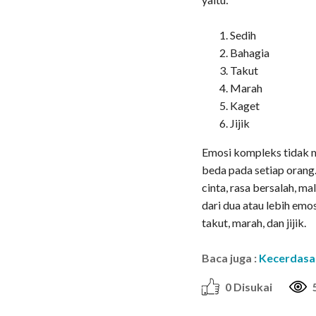
Sedih
Bahagia
Takut
Marah
Kaget
Jijik
Emosi kompleks tidak m
beda pada setiap orang.
cinta, rasa bersalah, m
dari dua atau lebih em
takut, marah, dan jijik.
Baca juga :
Kecerdasa
0 Disukai