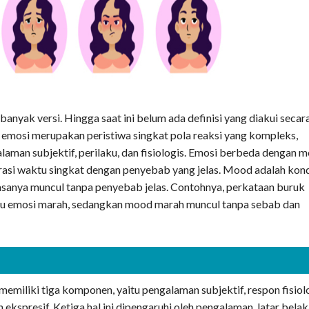
 banyak versi. Hingga saat ini belum ada definisi yang diakui secar
, emosi merupakan peristiwa singkat pola reaksi yang kompleks,
aman subjektif, perilaku, dan fisiologis. Emosi berbeda dengan 
asi waktu singkat dengan penyebab yang jelas. Mood adalah kond
asanya muncul tanpa penyebab jelas. Contohnya, perkataan buruk
u emosi marah, sedangkan mood marah muncul tanpa sebab dan
miliki tiga komponen, yaitu pengalaman subjektif, respon fisiolo
 ekspresif. Ketiga hal ini dipengaruhi oleh pengalaman, latar bela