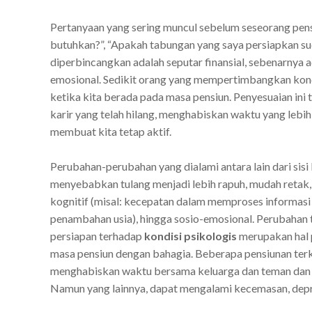
Pertanyaan yang sering muncul sebelum seseorang pen
butuhkan?”, “Apakah tabungan yang saya persiapkan s
diperbincangkan adalah seputar finansial, sebenarnya ad
emosional. Sedikit orang yang mempertimbangkan kondi
ketika kita berada pada masa pensiun. Penyesuaian in
karir yang telah hilang, menghabiskan waktu yang lebi
membuat kita tetap aktif.
Perubahan-perubahan
yang dialami antara lain dari sisi
menyebabkan tulang menjadi lebih rapuh, mudah retak
kognitif (misal: kecepatan dalam memproses informasi 
penambahan usia), hingga sosio-emosional. Perubahan
persiapan terhadap
kondisi
psikologis
merupakan hal p
masa pensiun dengan bahagia.
Beberapa pensiunan terk
menghabiskan waktu bersama keluarga dan teman dan m
Namun yang lainnya, dapat mengalami kecemasan, depre