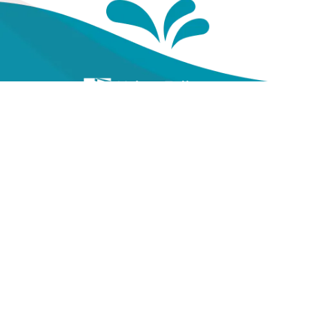
Te
Yayasan Kesehatan Pegawai
Telkom
Gal
Vi
Jl. Cisanggarung No.2, Kel.
Citarum, Kec. Bandung Wetan,
Ko
Kota Bandung, Prov. Jawa
Barat
(022) 20521318
info@yakestelkom.or.id