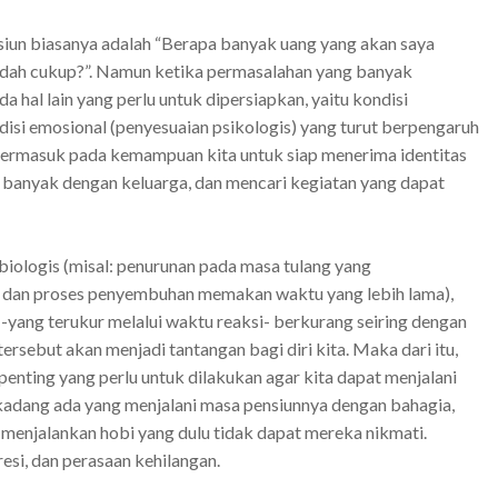
siun biasanya adalah “Berapa banyak uang yang akan saya
udah cukup?”. Namun ketika permasalahan yang banyak
a hal lain yang perlu untuk dipersiapkan, yaitu kondisi
si emosional (penyesuaian psikologis) yang turut berpengaruh
i termasuk pada kemampuan kita untuk siap menerima identitas
h banyak dengan keluarga, dan mencari kegiatan yang dapat
 biologis (misal:
penurunan pada masa tulang yang
, dan proses penyembuhan memakan waktu yang lebih lama),
-yang terukur melalui waktu reaksi- berkurang seiring dengan
 tersebut
akan menjadi tantangan bagi diri kita. Maka dari itu,
enting yang perlu untuk dilakukan agar kita dapat menjalani
adang ada yang menjalani masa pensiunnya dengan bahagia,
enjalankan hobi yang dulu tidak dapat mereka nikmati.
si, dan perasaan kehilangan.