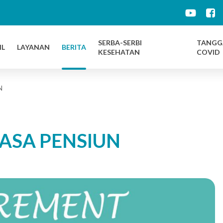
d
SERBA-SERBI
TANGG
IL
LAYANAN
BERITA
KESEHATAN
COVID
N
ASA PENSIUN