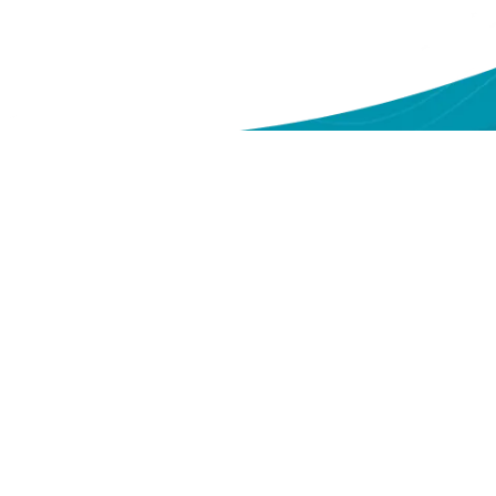
ntang Kami
Sitemap
eri
Tentang Yakes
deo
Layanan
ntak Kami
Berita
Serba-serbi Kesehatan
Copyright @2026 Yayasan Kesehatan Pegawai Telkom