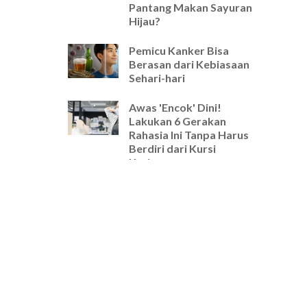
Pantang Makan Sayuran
Hijau?
Pemicu Kanker Bisa
Berasan dari Kebiasaan
Sehari-hari
Awas 'Encok' Dini!
Lakukan 6 Gerakan
Rahasia Ini Tanpa Harus
Berdiri dari Kursi
Kerjamu
Selamat Tinggal Pegal-
Pegal! Ini Rutinitas
Peregangan 5 Menit
Wajib untuk Pekerja
Kantoran
Cara Ampuh Usir Stres
dan Tingkatkan Fokus
Hanya dengan Mengatur