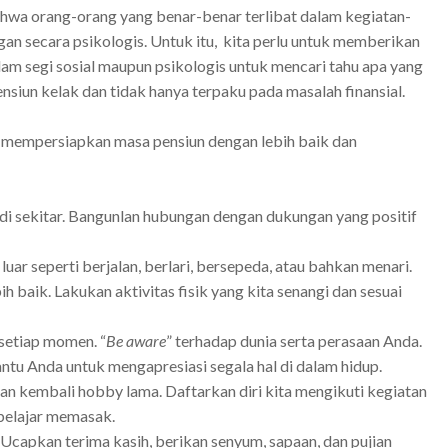
ahwa orang-orang yang benar-benar terlibat dalam kegiatan
-
ngan
secara
psikologis. Untuk itu, kita perlu untuk memberikan
alam segi sosial maupun psikologis untuk mencari tahu apa yang
siun kelak dan tidak hanya terpaku pada masalah finansial.
k
mempersiapkan masa pensiun dengan lebih baik dan
 di sekitar. Bangunlan hubungan dengan dukungan yang positif
uar seperti berjalan, berlari, bersepeda, atau bahkan menari.
h baik. Lakukan aktivitas fisik yang kita senangi dan sesuai
 setiap momen. “
Be aware
” terhadap dunia serta perasaan Anda.
u Anda untuk mengapresiasi segala hal di dalam hidup.
an kembali hobby lama. Daftarkan diri kita mengikuti kegiatan
 belajar memasak.
. Ucapkan terima kasih, berikan senyum, sapaan, dan pujian