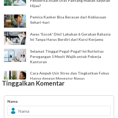
Penderita Asam Urat Pantang Makan Sayuran
Hijau?
Pemicu Kanker Bisa Berasan dari Kebiasaan
Sehari-hari
Awas 'Encok' Dini! Lakukan 6 Gerakan Rahasia
Ini Tanpa Harus Berdiri dari Kursi Kerjamu
Selamat Tinggal Pegal-Pegal! Ini Rutinitas
Peregangan 5 Menit Wajib untuk Pekerja
Kantoran
Cara Ampuh Usir Stres dan Tingkatkan Fokus
Hanya dengan Mengatur Napas
Tinggalkan Komentar
Ingin Mood Lebih Stabil? Kenali Peran 4 Hormon
Bahagia dalam Tubuh
Nama
Minuman Manis, Teman atau Ancaman?