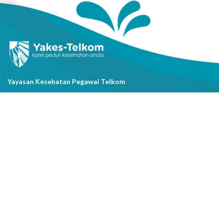
Yayasan Kesehatan Pegawai Telkom
Jl. Cisanggarung No.2, Kel. Citarum, Kec. Bandung Wetan, Kota
Bandung, Prov. Jawa Barat
(022) 20521318
info@yakestelkom.or.id
Tentang Kami
Sitemap
Galeri
Tentang Yakes
Video
Layanan
Kontak Kami
Berita
Serba-serbi Kesehatan