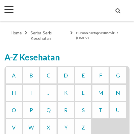
Home
Serba-Serbi
Human Metapneumovirus
Kesehatan
(HMPV)
A-Z Kesehatan
A
B
C
D
E
F
G
H
I
J
K
L
M
N
O
P
Q
R
S
T
U
V
W
X
Y
Z