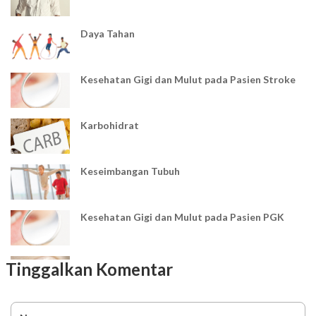
Daya Tahan
Kesehatan Gigi dan Mulut pada Pasien Stroke
Karbohidrat
Keseimbangan Tubuh
Kesehatan Gigi dan Mulut pada Pasien PGK
Hordeolum
Tinggalkan Komentar
Apa itu Hipertensi?