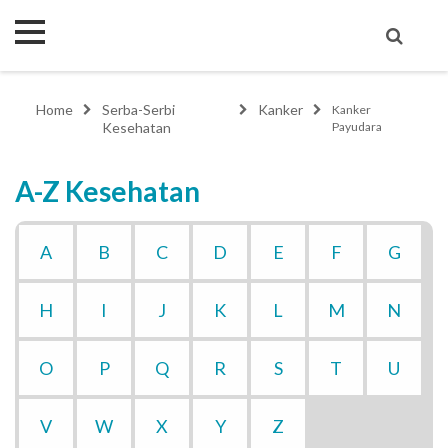
Home
Serba-Serbi
Kanker
Kanker
Kesehatan
Payudara
A-Z Kesehatan
A
B
C
D
E
F
G
H
I
J
K
L
M
N
O
P
Q
R
S
T
U
V
W
X
Y
Z