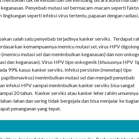
keganasan. Penyebab mutasi sel bermacam-macam seperti fakto
 lingkungan seperti infeksi virus tertentu, papasan dengan radiasi,
pakan salah satu penyebab terjadinya kanker serviks. Terdapat ra
 Berdasarkan kemampuannya memicu mutasi sel, virus HPV digolon
e (memicu mutasi sel dan menimbulkan keganasan) dan non onkog
asi dan keganasan). Virus HPV tipe onkogenik (khususnya HPV ti
da 99% kasus kanker serviks. Infeksi persisten (menetap) tipe
papillomavirus) menimbulkan mutasi sel dan menjadi penyebab
anan infeksi HPV sampai menimbulkan kanker serviks bisa sangat
 sampai 20 tahun. Kanker serviks atau kanker leher rahim umumnya
ahan-lahan dan sering tidak bergejala dan bisa menjalar ke bagia
dapat penanganan yang tepat.