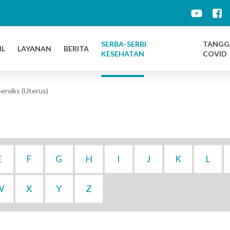
d
SERBA-SERBI
TANGG
IL
LAYANAN
BERITA
KESEHATAN
COVID
erviks (Uterus)
E
F
G
H
I
J
K
L
W
X
Y
Z