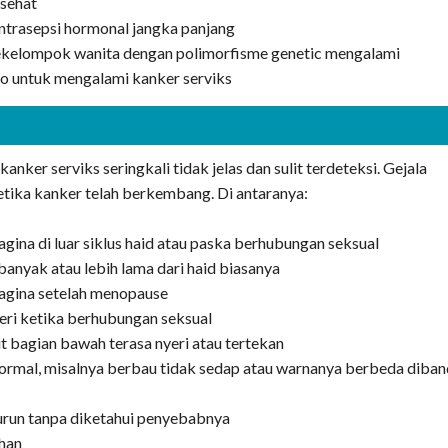
 sehat
rasepsi hormonal jangka panjang
Sekelompok wanita dengan polimorfisme genetic mengalami
ko untuk mengalami kanker serviks
kanker serviks seringkali tidak jelas dan sulit terdeteksi. Gejala
tika kanker telah berkembang. Di antaranya:
agina di luar siklus haid atau paska berhubungan seksual
banyak atau lebih lama dari haid biasanya
vagina setelah menopause
eri ketika berhubungan seksual
t bagian bawah terasa nyeri atau tertekan
normal, misalnya berbau tidak sedap atau warnanya berbeda diban
run tanpa diketahui penyebabnya
ihan