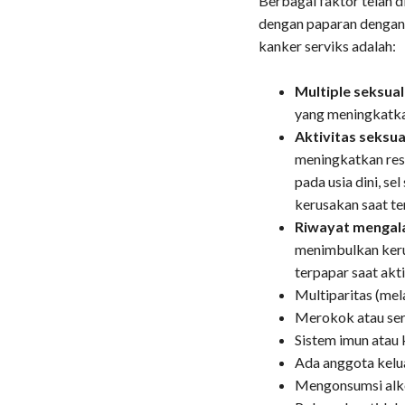
Berbagai faktor telah d
dengan paparan dengan 
kanker serviks adalah:
Multiple seksual
yang meningkatka
Aktivitas seksual
meningkatkan resi
pada usia dini, s
kerusakan saat te
Riwayat mengala
menimbulkan keru
terpapar saat akt
Multiparitas (mela
Merokok atau ser
Sistem imun atau
Ada anggota kelu
Mengonsumsi alko