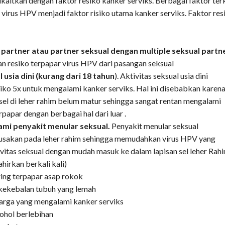
ikaitkan dengan faktor resiko kanker serviks. Berbagai faktor ter
virus HPV menjadi faktor risiko utama kanker serviks. Faktor res
 partner atau partner seksual dengan multiple seksual partne
n resiko terpapar virus HPV dari pasangan seksual
 usia dini (kurang dari 18 tahun
). Aktivitas seksual usia dini
ko 5x untuk mengalami kanker serviks. Hal ini disebabkan karen
el sel di leher rahim belum matur sehingga sangat rentan mengalami
rpapar dengan berbagai hal dari luar .
mi penyakit menular seksual.
Penyakit menular seksual
sakan pada leher rahim sehingga memudahkan virus HPV yang
ivitas seksual dengan mudah masuk ke dalam lapisan sel leher Rah
hirkan berkali kali)
ing terpapar asap rokok
 kekebalan tubuh yang lemah
arga yang mengalami kanker serviks
hol berlebihan