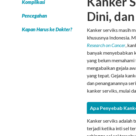
Kanker Se
Komplikasi
Dini, da
Pencegahan
Kapan Harus ke Dokter?
Kanker serviks masih me
khususnya Indonesia. 
Research on Cancer
, kan
banyak menyebabkan ke
yang belum memahami fa
mengabaikan gejala awa
yang tepat. Gejala kank
dan penanganannya serin
kanker serviks, mulai d
Apa Penyebab Kanke
Kanker serviks adalah 
terjadi ketika inti sel
sehingga sel sel terse