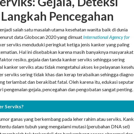
rviks: Gejala, Deteksi
n Langkah Pencegahan
njadi salah satu masalah utama kesehatan wanita baik di dunia
Menurut data Globocan 2020 yang dimuat
International Agency for
ker serviks menduduki peringkat ketiga jenis kanker yang paling
matian. Hal ini disebabkan karena masih banyaknya masyarakat
ktor resiko, gejala dan tanda kanker serviks sehingga sering
l kanker serviks atau tidak mengetahui akses ke pelayanan keseh
er serviks sering tidak khas dan kerap terabaikan sehingga diagno
g terlambat dan berakibat fatal. Oleh karena itu, edukasi seputa
ari pengenalan gejala, pencegahan dan pengobatan sangat penting.
r Serviks?
tumor ganas yang berkembang pada leher rahim atau serviks. Kank
 tertentu dalam tubuh yang mengalami mutasi (perubahan DNA sel)
but membelah tak terkendali dan berkembang secara abnormal dan