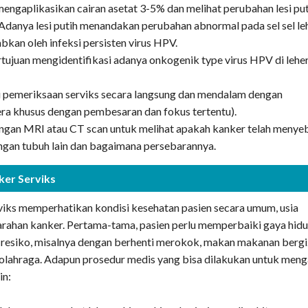
mengaplikasikan cairan asetat 3-5% dan melihat perubahan lesi pu
 Adanya lesi putih menandakan perubahan abnormal pada sel sel le
bkan oleh infeksi persisten virus HPV.
ujuan mengidentifikasi adanya onkogenik type virus HPV di lehe
i pemeriksaan serviks secara langsung dan mendalam dengan
ra khusus dengan pembesaran dan fokus tertentu).
engan MRI atau CT scan untuk melihat apakah kanker telah menye
ingan tubuh lain dan bagaimana persebarannya.
ker Serviks
iks memperhatikan kondisi kesehatan pasien secara umum, usia
parahan kanker. Pertama-tama, pasien perlu memperbaiki gaya hid
 resiko, misalnya dengan berhenti merokok, makan makanan bergi
rolahraga. Adapun prosedur medis yang bisa dilakukan untuk meng
in: