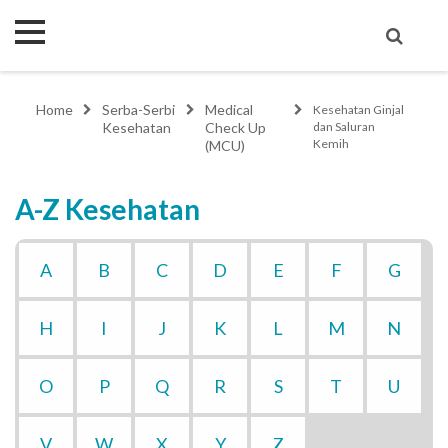
Home
Serba-Serbi
Medical
Kesehatan Ginjal
Kesehatan
Check Up
dan Saluran
Kemih
(MCU)
A-Z Kesehatan
A
B
C
D
E
F
G
H
I
J
K
L
M
N
O
P
Q
R
S
T
U
V
W
X
Y
Z