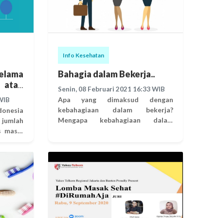
Info Kesehatan
Selama
Bahagia dalam Bekerja..
 atau
Senin, 08 Februari 2021 16:33 WIB
Apa yang dimaksud dengan
WIB
kebahagiaan dalam bekerja?
donesia
Mengapa kebahagiaan dalam
 jumlah
bekerja penting? Bahagia saat
s masih
bekerja membuat kita lebih
nggal 4
termotivasi dan percaya diri
 Satuan
dengan pekerjaan yang dilakukan.
 Covid-
Kebahagiaan dalam bekerja
h kasus
merupakan suatu mindset (pola
aat ini
pikir) yang memungkinkan kita
 dengan
untuk meningkatkan performa dan
 31.001
mencapai potensi yang dimiliki.
jukkan