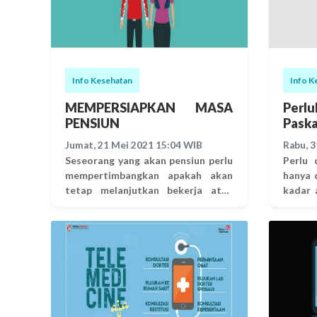
Info Kesehatan
Info K
MEMPERSIAPKAN MASA
Perl
PENSIUN
Paska
Jumat, 21 Mei 2021 15:04 WIB
Rabu, 
Seseorang yang akan pensiun perlu
Perlu 
mempertimbangkan apakah akan
hanya 
tetap melanjutkan bekerja atau
kadar 
tidak. Banyak orang yang
tubuh,
mengambil pekerjaan baru setelah
vaksi
pensiun dari karir utama mereka,
denga
yaitu pekerjaan temporari atau
supa
self-employment. Namun, ada juga
kebing
yang memilih untuk menikmati
baik te
masa pensiunnya dengan kembali
Bedasa
aktif melakukan hal yang menjadi
Duni