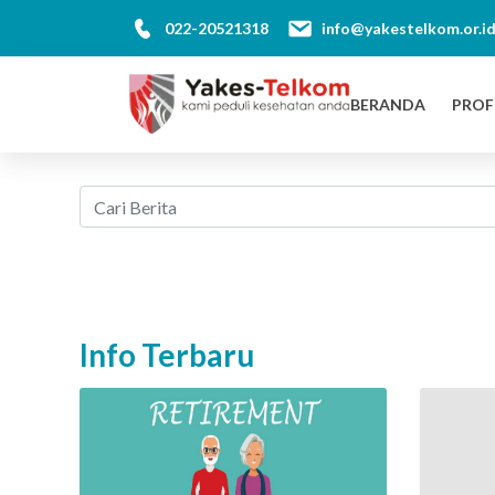
022-20521318
info@yakestelkom.or.i
BERANDA
PROF
Info Terbaru