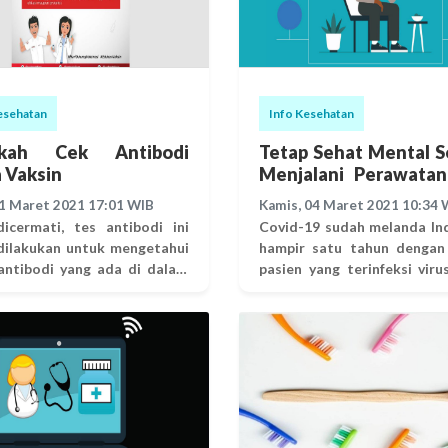
esehatan
Info Kesehatan
ukah Cek Antibodi
Tetap Sehat Mental 
 Vaksin
Menjalani Perawatan
Isolasi Mandiri
31 Maret 2021 17:01 WIB
Kamis, 04 Maret 2021 10:34 
dicermati, tes antibodi ini
Covid-19 sudah melanda In
dilakukan untuk mengetahui
hampir satu tahun dengan
antibodi yang ada di dalam
pasien yang terinfeksi viru
 bukan untuk menilai apakah
terus bertambah. Pada ta
n yang diberikan bekerja
Februari 2021, data dari
n baik atau tidak. Jadi,
Tugas (Satgas) Penanganan
ya tidak menimbulkan
19 menyatakan bahwa jumla
ungan dan keraguan lebih
Covid-19 di Indonesia s
st antibodi tidak diperlukan.
berjumlah 1.123.105 orang
rkan Organisasi Kesehatan
tingkat kematian mencapai
a (WHO) pun tidak
orang. Data juga menun