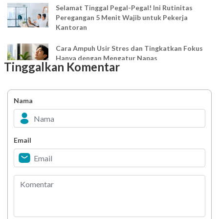
Selamat Tinggal Pegal-Pegal! Ini Rutinitas
Peregangan 5 Menit Wajib untuk Pekerja
Kantoran
Cara Ampuh Usir Stres dan Tingkatkan Fokus
Hanya dengan Mengatur Napas
Tinggalkan Komentar
Ingin Mood Lebih Stabil? Kenali Peran 4 Hormon
Bahagia dalam Tubuh
Nama
Minuman Manis, Teman atau Ancaman?
Email
Biar Lansia Tetap Sehat dan Mandiri, Coba
Stretching 10 Menit Ini
Berani Selesaikan Challenge 6.000 Langkah?