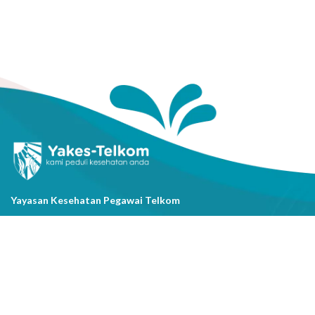
Yayasan Kesehatan Pegawai Telkom
Jl. Cisanggarung No.2, Kel. Citarum, Kec. Bandung Wetan, Kota
Bandung, Prov. Jawa Barat
(022) 20521318
info@yakestelkom.or.id
Tentang Kami
Sitemap