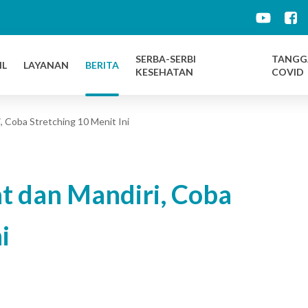
d
SERBA-SERBI
TANGG
IL
LAYANAN
BERITA
KESEHATAN
COVID
, Coba Stretching 10 Menit Ini
at dan Mandiri, Coba
i