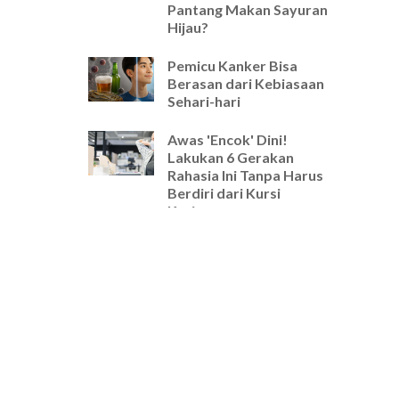
Pantang Makan Sayuran
Hijau?
Pemicu Kanker Bisa
Berasan dari Kebiasaan
Sehari-hari
Awas 'Encok' Dini!
Lakukan 6 Gerakan
Rahasia Ini Tanpa Harus
Berdiri dari Kursi
Kerjamu
Selamat Tinggal Pegal-
Pegal! Ini Rutinitas
Peregangan 5 Menit
Wajib untuk Pekerja
Kantoran
Cara Ampuh Usir Stres
dan Tingkatkan Fokus
Hanya dengan Mengatur