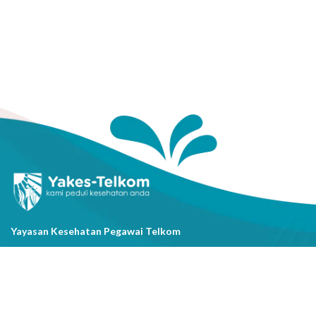
Yayasan Kesehatan Pegawai Telkom
Jl. Cisanggarung No.2, Kel. Citarum, Kec. Bandung Wetan, Kota
Bandung, Prov. Jawa Barat
(022) 20521318