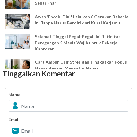
Sehari-hari
Awas 'Encok' Dini! Lakukan 6 Gerakan Rahasia
Ini Tanpa Harus Berdiri dari Kursi Kerjamu
Selamat Tinggal Pegal-Pegal! Ini Rutinitas
Peregangan 5 Menit Wajib untuk Pekerja
Kantoran
Cara Ampuh Usir Stres dan Tingkatkan Fokus
Hanya dengan Mengatur Napas
Tinggalkan Komentar
Ingin Mood Lebih Stabil? Kenali Peran 4 Hormon
Bahagia dalam Tubuh
Nama
Minuman Manis, Teman atau Ancaman?
Email
Biar Lansia Tetap Sehat dan Mandiri, Coba
Stretching 10 Menit Ini