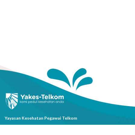
Yayasan Kesehatan Pegawai Telkom
Jl. Cisanggarung No.2, Kel. Citarum, Kec. Bandung Wetan, Kota