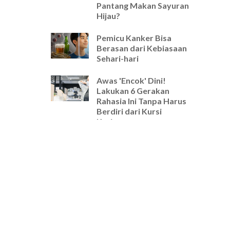
Pantang Makan Sayuran
Hijau?
Pemicu Kanker Bisa
Berasan dari Kebiasaan
Sehari-hari
Awas 'Encok' Dini!
Lakukan 6 Gerakan
Rahasia Ini Tanpa Harus
Berdiri dari Kursi
Kerjamu
Selamat Tinggal Pegal-
Pegal! Ini Rutinitas
Peregangan 5 Menit
Wajib untuk Pekerja
Kantoran
Cara Ampuh Usir Stres
dan Tingkatkan Fokus
Hanya dengan Mengatur