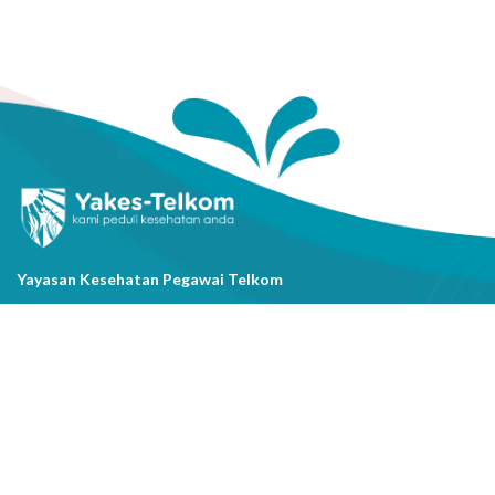
Yayasan Kesehatan Pegawai Telkom
Jl. Cisanggarung No.2, Kel. Citarum, Kec. Bandung Wetan, Kota
Bandung, Prov. Jawa Barat
(022) 20521318
info@yakestelkom.or.id
Tentang Kami
Sitemap
Galeri
Tentang Yakes