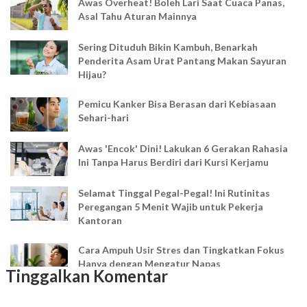
Awas Overheat! Boleh Lari Saat Cuaca Panas,
Asal Tahu Aturan Mainnya
Sering Dituduh Bikin Kambuh, Benarkah
Penderita Asam Urat Pantang Makan Sayuran
Hijau?
Pemicu Kanker Bisa Berasan dari Kebiasaan
Sehari-hari
Awas 'Encok' Dini! Lakukan 6 Gerakan Rahasia
Ini Tanpa Harus Berdiri dari Kursi Kerjamu
Selamat Tinggal Pegal-Pegal! Ini Rutinitas
Peregangan 5 Menit Wajib untuk Pekerja
Kantoran
Cara Ampuh Usir Stres dan Tingkatkan Fokus
Hanya dengan Mengatur Napas
Tinggalkan Komentar
Ingin Mood Lebih Stabil? Kenali Peran 4 Hormon