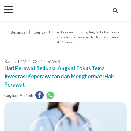
Beranda
Berita
Hari Perawat Sedunia, Angkat Fokus Tema
Investasi Keperawatan dan Menghormati
Hak Perawat
Kamis, 12 Mei 2022 17:56 WIB
Hari Perawat Sedunia, Angkat Fokus Tema
Investasi Keperawatan dan Menghormati Hak
Perawat
Bagikan Artikel: