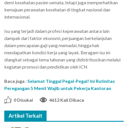
demi kesehatan pasien semata, tetapi juga memperhatikan
kemajuan perawatan kesehatan di tingkat nasional dan
internasional.
Isu yang terjadi dalam profesi keperawatan antara lain
dampak dari faktor ekonomi, perjuangan berkelanjutan
dalam pencapaian gaji yang memadai, hingga hak
mendapatkan kondisi kerja yang layak. Beragam isu ini
diangkat sebagai tema tahunan yang didistribusikan melalui
kegiatan promosi dan pendidikan oleh ICN
Baca juga :
Selamat Tinggal Pegal-Pegal! Ini Rutinitas
Peregangan 5 Menit Wajib untuk Pekerja Kantoran
0 Disukai
4612 Kali Dibaca
Artikel Terkait