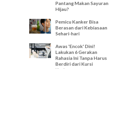
Pantang Makan Sayuran
Hijau?
Pemicu Kanker Bisa
Berasan dari Kebiasaan
Sehari-hari
Awas 'Encok' Dini!
Lakukan 6 Gerakan
Rahasia Ini Tanpa Harus
Berdiri dari Kursi
Kerjamu
Selamat Tinggal Pegal-
Pegal! Ini Rutinitas
Peregangan 5 Menit
Wajib untuk Pekerja
Kantoran
Cara Ampuh Usir Stres
dan Tingkatkan Fokus
Hanya dengan Mengatur