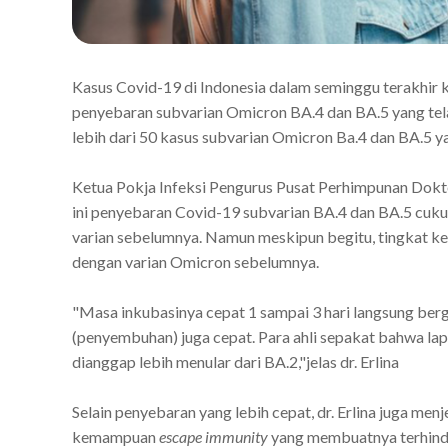
Kasus Covid-19 di Indonesia dalam seminggu terakhir ke
penyebaran subvarian Omicron BA.4 dan BA.5 yang tela
lebih dari 50 kasus subvarian Omicron Ba.4 dan BA.5 ya
Ketua Pokja Infeksi Pengurus Pusat Perhimpunan Dokte
ini penyebaran Covid-19 subvarian BA.4 dan BA.5 cuku
varian sebelumnya. Namun meskipun begitu, tingkat kep
dengan varian Omicron sebelumnya.
"Masa inkubasinya cepat 1 sampai 3 hari langsung berg
(penyembuhan) juga cepat. Para ahli sepakat bahwa lap
dianggap lebih menular dari BA.2,"jelas dr. Erlina
Selain penyebaran yang lebih cepat, dr. Erlina juga menj
kemampuan
escape immunity
yang membuatnya terhinda