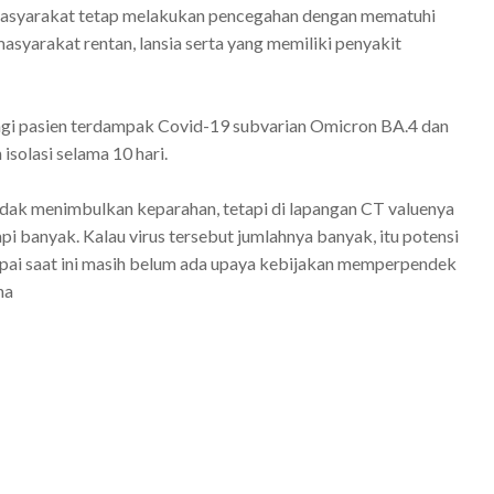
k masyarakat tetap melakukan pencegahan dengan mematuhi
syarakat rentan, lansia serta yang memiliki penyakit
 bagi pasien terdampak Covid-19 subvarian Omicron BA.4 dan
isolasi selama 10 hari.
 tidak menimbulkan keparahan, tetapi di lapangan CT valuenya
pi banyak. Kalau virus tersebut jumlahnya banyak, itu potensi
sampai saat ini masih belum ada upaya kebijakan memperpendek
na