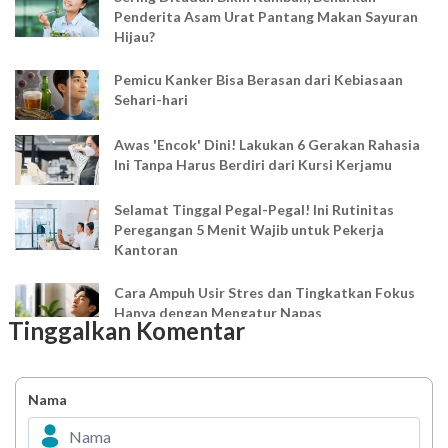
Penderita Asam Urat Pantang Makan Sayuran
Hijau?
Pemicu Kanker Bisa Berasan dari Kebiasaan
Sehari-hari
Awas 'Encok' Dini! Lakukan 6 Gerakan Rahasia
Ini Tanpa Harus Berdiri dari Kursi Kerjamu
Selamat Tinggal Pegal-Pegal! Ini Rutinitas
Peregangan 5 Menit Wajib untuk Pekerja
Kantoran
Cara Ampuh Usir Stres dan Tingkatkan Fokus
Hanya dengan Mengatur Napas
Tinggalkan Komentar
Ingin Mood Lebih Stabil? Kenali Peran 4 Hormon
Bahagia dalam Tubuh
Nama
Minuman Manis, Teman atau Ancaman?