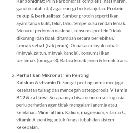
Karbohidrat
: Pilih karbohidrat kompleks (nasi merah,
gandum utuh, ubi) agar energi berkelanjutan.
Protein
cukup & berkualitas
: Sumber protein seperti ikan,
ayam tanpa kulit, telur, tahu, tempe, susu rendah lemak.
Menurut pedoman nasional, konsumsi protein “tidak
dikurangi dan tidak ditambah secara berlebihan.”
Lemak sehat (tak jenuh)
: Gunakan minyak nabati
(minyak zaitun, minyak kanola), konsumsi ikan
berlemak (omega-3). Batasi lemak jenuh & lemak trans.
Perhatikan Mikronutrien Penting
Kalsium & vitamin D
: Sangat penting untuk menjaga
kesehatan tulang dan mencegah osteoporosis.
Vitamin
B12 & zat besi
: Serapannya bisa menurun seiring usia;
perlu perhatian agar tidak mengalami anemia atau
kelelahan.
Mineral lain
: Kalium, magnesium, vitamin C,
vitamin A penting untuk fungsi tubuh dan sistem
kekebalan.