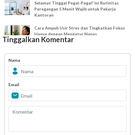
Selamat Tinggal Pegal-Pegal! Ini Rutinitas
Peregangan 5 Menit Wajib untuk Pekerja
Kantoran
Cara Ampuh Usir Stres dan Tingkatkan Fokus
Hanya dengan Mengatur Napas
Tinggalkan Komentar
Ingin Mood Lebih Stabil? Kenali Peran 4 Hormon
Bahagia dalam Tubuh
Nama
Minuman Manis, Teman atau Ancaman?
Email
Biar Lansia Tetap Sehat dan Mandiri, Coba
Stretching 10 Menit Ini
Berani Selesaikan Challenge 6.000 Langkah?