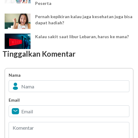
Peserta
Pernah kepikiran kalau jaga kesehatan juga bisa
dapat hadiah?
Kalau sakit saat libur Lebaran, harus ke mana?
Tinggalkan Komentar
Mudik Lebaran? Pastikan kamu sudah tahu
penyesuaian layanan kesehatan ini
Nama
Jangan Sampai Terlupa! Cek Obat Rutin
Sebelum Libur Idul Fitri
YAKES UPDATE : Penyesuaian Waktu Pelayanan
Email
Klinik TPKK Yakes Telkom saat Ramadan
Melihat Pelanggaran atau Kecurangan
Penyuapan?? Segera Laporkan!