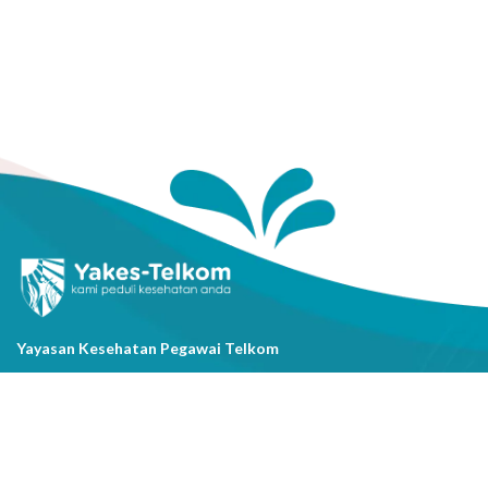
Yayasan Kesehatan Pegawai Telkom
Jl. Cisanggarung No.2, Kel. Citarum, Kec. Bandung Wetan, Kota
Bandung, Prov. Jawa Barat
(022) 20521318
info@yakestelkom.or.id