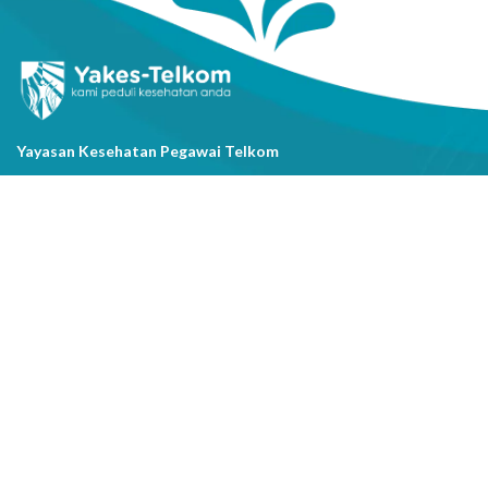
Yayasan Kesehatan Pegawai Telkom
Jl. Cisanggarung No.2, Kel. Citarum, Kec. Bandung Wetan, Kota
Bandung, Prov. Jawa Barat
(022) 20521318
info@yakestelkom.or.id
Tentang Kami
Sitemap
Galeri
Tentang Yakes
Video
Layanan
Kontak Kami
Berita
Serba-serbi Kesehatan