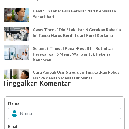
Pemicu Kanker Bisa Berasan dari Kebiasaan
Sehari-hari
Awas 'Encok' Dini! Lakukan 6 Gerakan Rahasia
Ini Tanpa Harus Berdiri dari Kursi Kerjamu
Selamat Tinggal Pegal-Pegal! Ini Rutinitas
Peregangan 5 Menit Wajib untuk Pekerja
Kantoran
Cara Ampuh Usir Stres dan Tingkatkan Fokus
Hanya dengan Mengatur Napas
Tinggalkan Komentar
Ingin Mood Lebih Stabil? Kenali Peran 4 Hormon
Bahagia dalam Tubuh
Nama
Minuman Manis, Teman atau Ancaman?
Email
Biar Lansia Tetap Sehat dan Mandiri, Coba