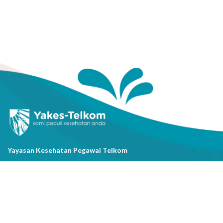
Yayasan Kesehatan Pegawai Telkom
Jl. Cisanggarung No.2, Kel. Citarum, Kec. Bandung Wetan, Kota
Bandung, Prov. Jawa Barat
(022) 20521318
info@yakestelkom.or.id