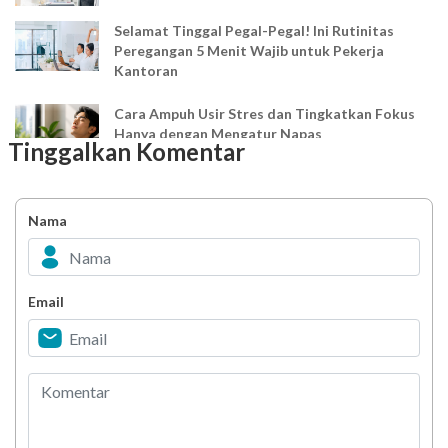
Selamat Tinggal Pegal-Pegal! Ini Rutinitas
Peregangan 5 Menit Wajib untuk Pekerja
Kantoran
Cara Ampuh Usir Stres dan Tingkatkan Fokus
Hanya dengan Mengatur Napas
Tinggalkan Komentar
Ingin Mood Lebih Stabil? Kenali Peran 4 Hormon
Bahagia dalam Tubuh
Nama
Minuman Manis, Teman atau Ancaman?
Email
Biar Lansia Tetap Sehat dan Mandiri, Coba
Stretching 10 Menit Ini
Berani Selesaikan Challenge 6.000 Langkah?